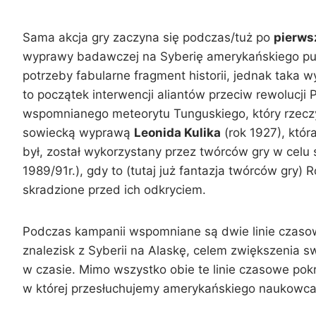
Sama akcja gry zaczyna się podczas/tuż po
pierws
wyprawy badawczej na Syberię amerykańskiego puł
potrzeby fabularne fragment historii, jednak taka 
to początek interwencji aliantów przeciw rewolucj
wspomnianego meteorytu Tunguskiego, który rzeczy
sowiecką wyprawą
Leonida Kulika
(rok 1927), któr
był, został wykorzystany przez twórców gry w celu
1989/91r.), gdy to (tutaj już fantazja twórców gry
skradzione przed ich odkryciem.
Podczas kampanii wspomniane są dwie linie czasow
znalezisk z Syberii na Alaskę, celem zwiększenia sw
w czasie. Mimo wszystko obie te linie czasowe pok
w której przesłuchujemy amerykańskiego naukowca 