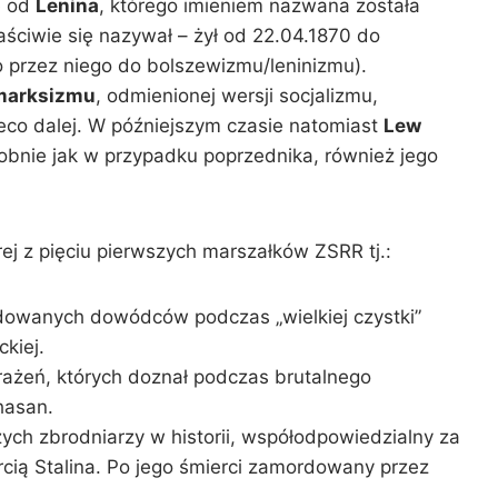
e od
Lenina
, którego imieniem nazwana została
aściwie się nazywał – żył od 22.04.1870 do
 przez niego do bolszewizmu/leninizmu).
marksizmu
, odmienionej wersji socjalizmu,
eco dalej. W późniejszym czasie natomiast
Lew
obnie jak w przypadku poprzednika, również jego
j z pięciu pierwszych marszałków ZSRR tj.:
rdowanych dowódców podczas „wielkiej czystki”
kiej.
brażeń, których doznał podczas brutalnego
hasan.
ych zbrodniarzy w historii, współodpowiedzialny za
rcią Stalina. Po jego śmierci zamordowany przez