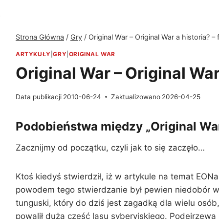
Strona Główna
/
Gry
/
Original War – Original War a historia? –
ARTYKUŁY
|
GRY
|
ORIGINAL WAR
Original War – Original War
Data publikacji
2010-06-24
Zaktualizowano
2026-04-25
Podobieństwa między „Original War”
Zacznijmy od początku, czyli jak to się zaczęło…
Ktoś kiedyś stwierdził, iż w artykule na temat EON
powodem tego stwierdzanie był pewien niedobór wie
tunguski, który do dziś jest zagadką dla wielu osób
powalił dużą część lasu syberyjskiego. Podejrzewa s