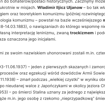
ań do bohaterów/postaci historycznych. Zacznijmy moż
kukrotnie w misjach.
Władimir Iljicz Uljanow
– bo tak wł
giem oraz teoretykiem komunizmu (później rozwiniętego
eologia komunizmu – powstał na bazie wcześniejszego
818-14.03.1883), o nawiązaniach do którego wspomnę ni
łasną interpretację leninizmu, zwaną
trockizmem
i pod
aza oznaczona jego inicjałami.
i ze swoim nazwiskiem uhonorowani zostali m.in. cztere
93-11.06.1937) – jeden z pierwszych skazanych i zamo
ch procesów oraz egzekucji wśród dowódców Armii Sowiec
.11.1938) – zmarł podczas „wielkiej czystki” w wyniku o
 po nieudanej walce z Japończykami w okolicy jeziora C
53) – po śmierci Stalina uznany za jednego z największ
wiąże m.in. jego osobę z rzekomo „nieprzypadkową” śmie