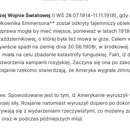
zej Wojnie Światowej
(I WŚ 28.07.1914-11.11.1918), gdy
kownika Emmersona** został odkryty tajemniczy obie
wyprawa mogła by mieć miejsce, ponieważ w latach 1918-
i Październikowej, o której była też mowa w grze. Cele
wiście spadł na ziemię dnia 30.06.1908r, w środkowej
a miała na celu zbadanie katastrofy tunguskiej. Fakt, i
 stworzenia kampanii rosyjskiej. Zaczyna się ona po za
) Rosjanie rzekomo stwierdzają, że Ameryka wygrała zimn
e. Spowodowane jest to tym, iż Amerykanie wyruszyli w
ojej siły. Rosjanie natomiast wyruszyli dopiero po dokon
rywają się z wydarzeniami rzeczywistymi, co możemy zao
oraz w podczas późniejszych misji.