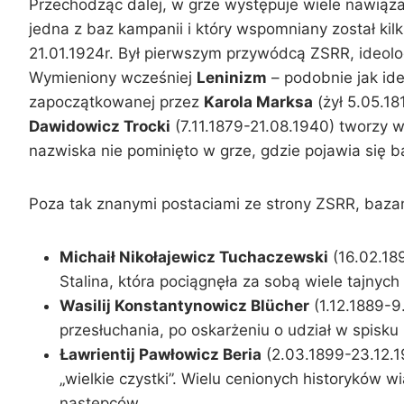
Przechodząc dalej, w grze występuje wiele nawiąz
jedna z baz kampanii i który wspomniany został kil
21.01.1924r. Był pierwszym przywódcą ZSRR, ideolo
Wymieniony wcześniej
Leninizm
– podobnie jak id
zapoczątkowanej przez
Karola Marksa
(żył 5.05.1
Dawidowicz Trocki
(7.11.1879-21.08.1940) tworzy w
nazwiska nie pominięto w grze, gdzie pojawia się b
Poza tak znanymi postaciami ze strony ZSRR, bazam
Michaił Nikołajewicz Tuchaczewski
(16.02.18
Stalina, która pociągnęła za sobą wiele tajny
Wasilij Konstantynowicz Blücher
(1.12.1889-9
przesłuchania, po oskarżeniu o udział w spisku
Ławrientij Pawłowicz Beria
(2.03.1899-23.12.19
„wielkie czystki”. Wielu cenionych historyków 
następców.