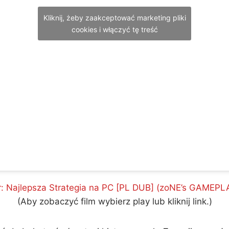
Kliknij, żeby zaakceptować marketing pliki
cookies i włączyć tę treść
r: Najlepsza Strategia na PC [PL DUB] (zoNE’s GAMEP
(Aby zobaczyć film wybierz play lub kliknij link.)