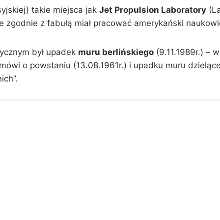
yjskiej) takie miejsca jak
Jet Propulsion Laboratory
(La
e zgodnie z fabułą miał pracować amerykański naukowi
rycznym był upadek
muru berlińskiego
(9.11.1989r.) – 
mówi o powstaniu (13.08.1961r.) i upadku muru dzieląc
ich”.