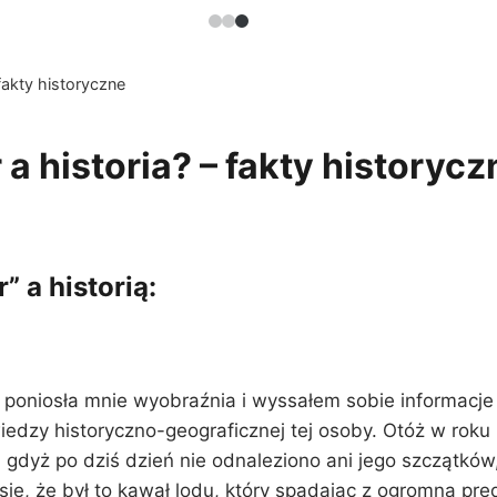
 fakty historyczne
 a historia? – fakty historycz
 a historią:
a poniosła mnie wyobraźnia i wyssałem sobie informacje
dzy historyczno-geograficznej tej osoby. Otóż w roku 
, gdyż po dziś dzień nie odnaleziono ani jego szczątkó
ię, że był to kawał lodu, który spadając z ogromną prę