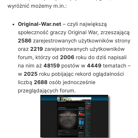
wyróżnić możemy m.in.:
Original-War.net
– czyli największą
społeczność graczy Original War, zrzeszającą
2586
zarejestrowanych użytkowników strony
oraz
2219
zarejestrowanych użytkowników
forum, którzy od
2006
roku do dziś napisali
na nim aż
48159
postów w
4449
tematach –
w
2025
roku pobijając rekord oglądalności
liczbą
2688
osób jednocześnie
przeglądających forum.