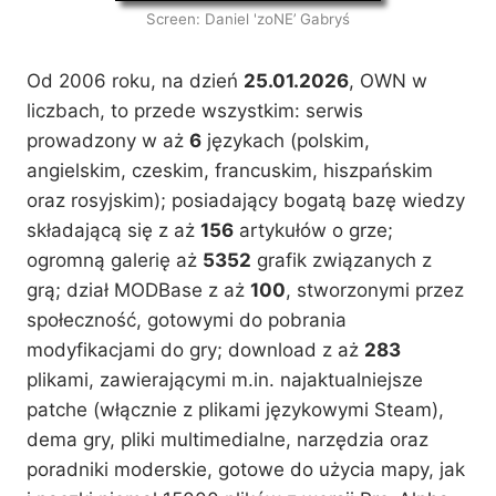
Screen: Daniel 'zoNE’ Gabryś
Od 2006 roku, na dzień
25.01.2026
, OWN w
liczbach, to przede wszystkim: serwis
prowadzony w aż
6
językach (polskim,
angielskim, czeskim, francuskim, hiszpańskim
oraz rosyjskim); posiadający bogatą bazę wiedzy
składającą się z aż
156
artykułów o grze;
ogromną galerię aż
5352
grafik związanych z
grą; dział MODBase z aż
100
, stworzonymi przez
społeczność, gotowymi do pobrania
modyfikacjami do gry; download z aż
283
plikami, zawierającymi m.in. najaktualniejsze
patche (włącznie z plikami językowymi Steam),
dema gry, pliki multimedialne, narzędzia oraz
poradniki moderskie, gotowe do użycia mapy, jak