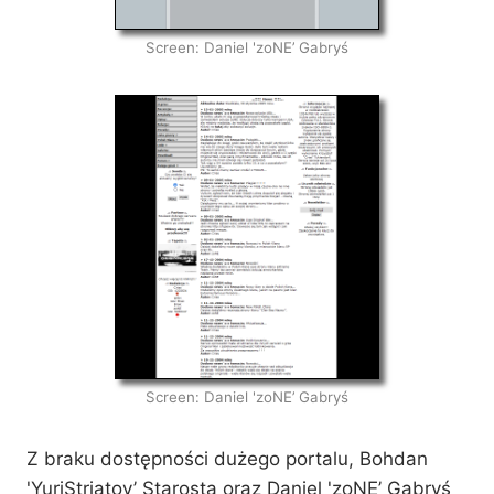
Screen: Daniel 'zoNE’ Gabryś
Screen: Daniel 'zoNE’ Gabryś
Z braku dostępności dużego portalu, Bohdan
'YuriStriatov’ Starosta oraz Daniel 'zoNE’ Gabryś