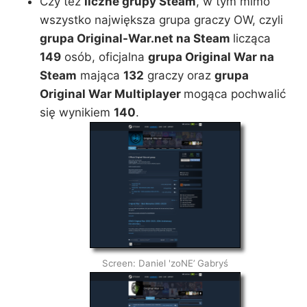
Czy też
liczne grupy Steam
, w tym mimo
wszystko największa grupa graczy OW, czyli
grupa Original-War.net na Steam
licząca
149
osób, oficjalna
grupa Original War na
Steam
mająca
132
graczy oraz
grupa
Original War Multiplayer
mogąca pochwalić
się wynikiem
140
.
Screen: Daniel 'zoNE’ Gabryś