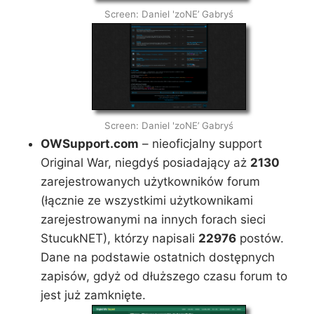
Screen: Daniel 'zoNE’ Gabryś
Screen: Daniel 'zoNE’ Gabryś
OWSupport.com
– nieoficjalny support
Original War, niegdyś posiadający aż
2130
zarejestrowanych użytkowników forum
(łącznie ze wszystkimi użytkownikami
zarejestrowanymi na innych forach sieci
StucukNET), którzy napisali
22976
postów.
Dane na podstawie ostatnich dostępnych
zapisów, gdyż od dłuższego czasu forum to
jest już zamknięte.