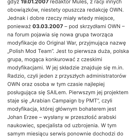
gdyż
19.01.2007
redaktor Mules, z racji innych
obowiązków, niestety opuszcza redakcję OWN.
Jednak i dobre rzeczy miały wtedy miejsce,
ponieważ
03.03.2007
– pod skrzydłami OWN –
na forum pojawia się nowa grupa tworząca
modyfikacje do Original War, przyjmująca nazwę
„Polish Mod Team”. Jest to pierwsza duża, polska
grupa, mogąca konkurować z czeskimi
modyfikacjami. W jej składzie znajduje się m.in.
Radzio, czyli jeden z przyszłych administratorów
OWN oraz osoba w tym czasie najlepiej
posługująca się SAILem. Pierwszym jej projektem
staje się „Arabian Campaign by PMT”, czyli
modyfikacja, której głównym bohaterem jest
Johan Erzee – wysłany w przeszłość arabski
naukowiec, specjalista od uzbrojenia. W tym
samym miesiącu serwis ponownie dochodzi do