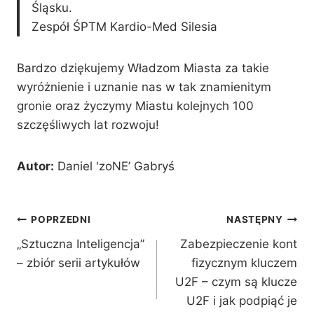
Śląsku.
Zespół ŚPTM Kardio-Med Silesia
Bardzo dziękujemy Władzom Miasta za takie
wyróżnienie i uznanie nas w tak znamienitym
gronie oraz życzymy Miastu kolejnych 100
szczęśliwych lat rozwoju!
Autor:
Daniel 'zoNE’ Gabryś
Nawigacja
POPRZEDNI
NASTĘPNY
„Sztuczna Inteligencja”
Zabezpieczenie kont
wpisu
– zbiór serii artykułów
fizycznym kluczem
U2F – czym są klucze
U2F i jak podpiąć je