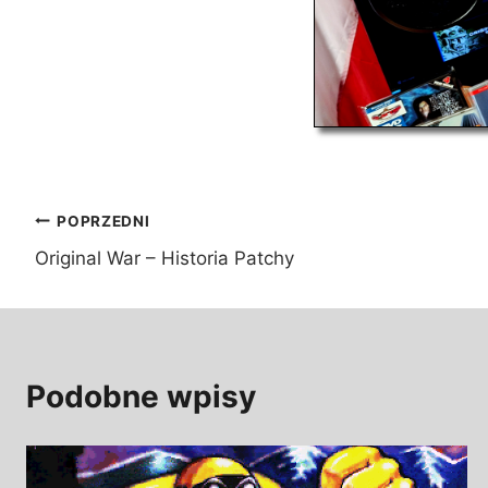
Nawigacja
POPRZEDNI
Original War – Historia Patchy
wpisu
Podobne wpisy