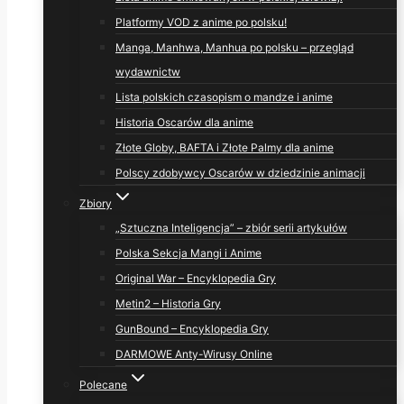
Platformy VOD z anime po polsku!
Manga, Manhwa, Manhua po polsku – przegląd
wydawnictw
Lista polskich czasopism o mandze i anime
Historia Oscarów dla anime
Złote Globy, BAFTA i Złote Palmy dla anime
Polscy zdobywcy Oscarów w dziedzinie animacji
Zbiory
„Sztuczna Inteligencja” – zbiór serii artykułów
Polska Sekcja Mangi i Anime
Original War – Encyklopedia Gry
Metin2 – Historia Gry
GunBound – Encyklopedia Gry
DARMOWE Anty-Wirusy Online
Polecane