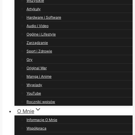
Wszystkie
Artykuły
Hardware i Software
Audio i Video
Ogólne i Lifestyle
Zarządzanie
Sport i Zdrowie
Gry
Original War
Manga i Anime
Wywiady
YouTube
Roczniki wpisów
O Mnie
Informacje O Mnie
Współpraca