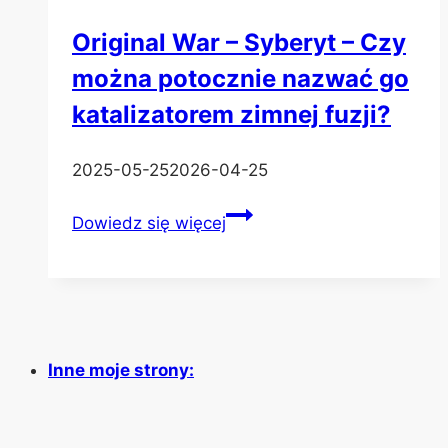
Original War – Syberyt – Czy
można potocznie nazwać go
katalizatorem zimnej fuzji?
2025-05-25
2026-04-25
Original
Dowiedz się więcej
War
–
Syberyt
–
Czy
Inne moje strony:
można
potocznie
nazwać