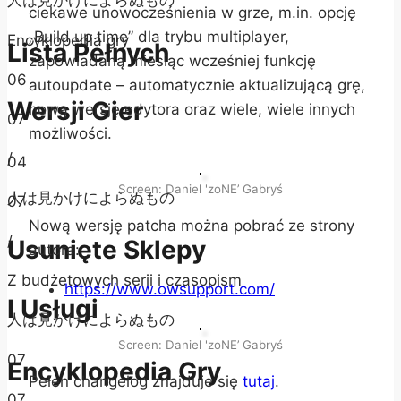
人は見かけによらぬもの
ciekawe unowocześnienia w grze, m.in. opcję
„Build up time” dla trybu multiplayer,
Encyklopedia gry
Lista Pełnych
zapowiadaną miesiąc wcześniej funkcję
06
autoupdate – automatycznie aktualizującą grę,
Wersji Gier
nową wersję edytora oraz wiele, wiele innych
07
możliwości.
/
04
Screen: Daniel 'zoNE’ Gabryś
人は見かけによらぬもの
07
Nową wersję patcha można pobrać ze strony
/
Usunięte Sklepy
autora:
Z budżetowych serii i czasopism
https://www.owsupport.com/
I Usługi
人は見かけによらぬもの
Screen: Daniel 'zoNE’ Gabryś
07
Encyklopedia Gry
Pełen changelog znajduje się
tutaj
.
07