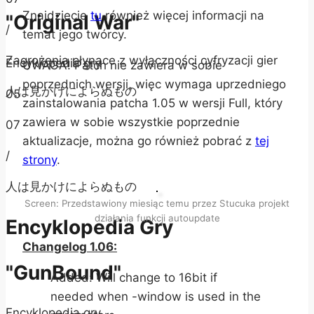
Znajdziecie
tu
również więcej informacji na
"Original War"
/
temat jego twórcy.
Zagrożenia płynące z wyłączności cyfryzacji gier
Encyklopedia gry
UWAGA! Patch nie zawiera w sobie
poprzednich wersji, więc wymaga uprzedniego
人は見かけによらぬもの
05
zainstalowania patcha 1.05 w wersji Full, który
zawiera w sobie wszystkie poprzednie
07
aktualizacje, można go również pobrać z
tej
/
strony
.
人は見かけによらぬもの
Screen: Przedstawiony miesiąc temu przez Stucuka projekt
działania funkcji autoupdate
Encyklopedia Gry
Changelog 1.06:
"GunBound"
Added: Will change to 16bit if
needed when -window is used in the
Encyklopedia gry