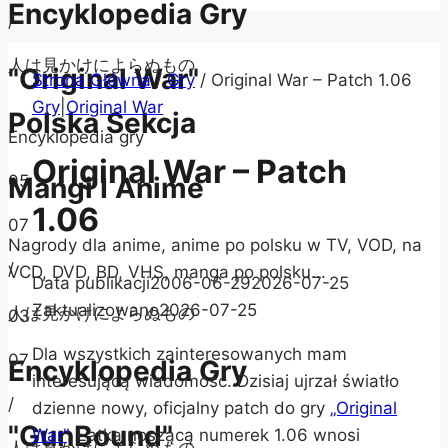
Encyklopedia Gry
/
人は見かけによらぬもの
"Original War"
Strona Główna
/
Gry
/
Original War – Patch 1.06
Gry
|
Original War
Polska Sekcja
Encyklopedia gry
Original War – Patch
05
Mangi I Anime
1.06
07
Nagrody dla anime, anime po polsku w TV, VOD, na
/
VCD, DVD, BD, VHS, manga po polsku...
Data publikacji
2006-06-29
2026-07-25
Zaktualizowano
2026-07-25
人は見かけによらぬもの
03
Dla wszystkich zainteresowanych mam
07
Encyklopedia Gry
interesującą wiadomość. Dzisiaj ujrzał światło
/
dzienne nowy, oficjalny patch do gry
„Original
"GunBound"
War”
. Łatka noszącą numerek 1.06 wnosi