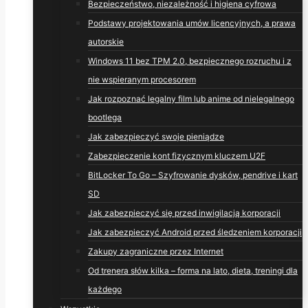
Bezpieczeństwo, niezależność i higiena cyfrowa
Podstawy projektowania umów licencyjnych, a prawa
autorskie
Windows 11 bez TPM 2.0, bezpiecznego rozruchu i z
nie wspieranym procesorem
Jak rozpoznać legalny film lub anime od nielegalnego
bootlega
Jak zabezpieczyć swoje pieniądze
Zabezpieczenie kont fizycznym kluczem U2F
BitLocker To Go – Szyfrowanie dysków, pendrive i kart
SD
Jak zabezpieczyć się przed inwigilacją korporacji
Jak zabezpieczyć Android przed śledzeniem korporacji
Zakupy zagraniczne przez Internet
Od trenera słów kilka – forma na lato, dieta, treningi dla
każdego