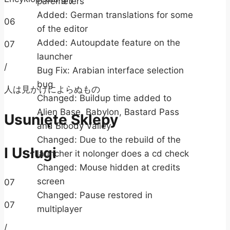
paremeters
Added: German translations for some
06
of the editor
Added: Autoupdate feature on the
07
launcher
/
Bug Fix: Arabian interface selection
bug
人は見かけによらぬもの
Changed: Buildup time added to
Alien Base, Babylon, Bastard Pass
Usunięte Sklepy
and Bloody Valley
Changed: Due to the rebuild of the
I Usługi
launcher it nolonger does a cd check
Changed: Mouse hidden at credits
screen
07
Changed: Pause restored in
07
multiplayer
/