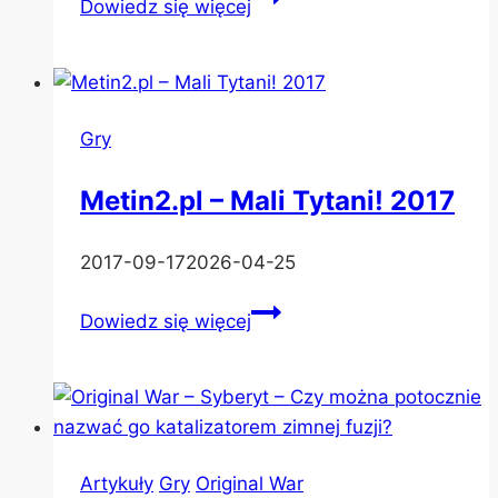
Dowiedz się więcej
War
–
Ustawienia
gry
Gry
dla
„Wielu
Metin2.pl – Mali Tytani! 2017
Graczy”
2017-09-17
2026-04-25
Metin2.pl
Dowiedz się więcej
–
Mali
Tytani!
2017
Artykuły
Gry
Original War