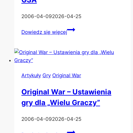
War
2006-04-09
2026-04-25
Original
Dowiedz się więcej
War
–
Uruchamianie
GSA
Artykuły
Gry
Original War
Original War – Ustawienia
gry dla „Wielu Graczy”
2006-04-09
2026-04-25
Original