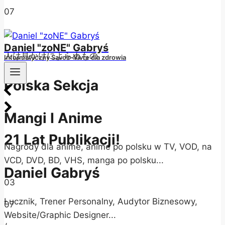
07
/
Daniel "zoNE" Gabryś
人は見かけによらぬもの
Informatyczny Savoir-Vivre dla zdrowia
Polska Sekcja
Mangi I Anime
21 Lat Publikacji!
Nagrody dla anime, anime po polsku w TV, VOD, na
VCD, DVD, BD, VHS, manga po polsku...
Daniel Gabryś
03
Łucznik, Trener Personalny, Audytor Biznesowy,
07
Website/Graphic Designer...