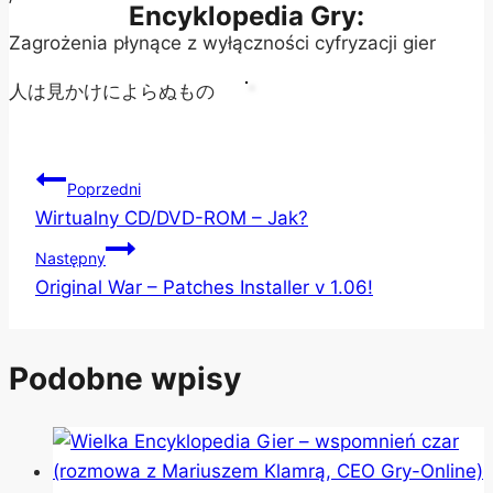
Encyklopedia Gry:
Zagrożenia płynące z wyłączności cyfryzacji gier
人は見かけによらぬもの
Nawigacja
Poprzedni
Wirtualny CD/DVD-ROM – Jak?
wpisu
Następny
Original War – Patches Installer v 1.06!
Podobne wpisy