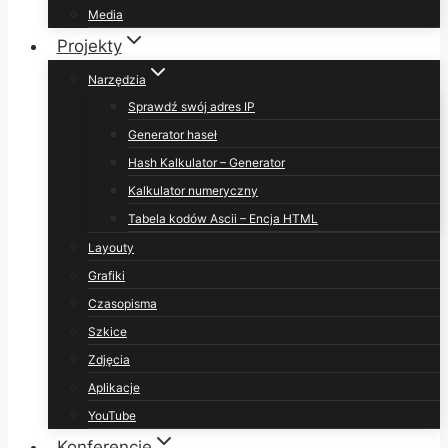
Media
Projekty
Narzędzia
Sprawdź swój adres IP
Generator haseł
Hash Kalkulator – Generator
Kalkulator numeryczny
Tabela kodów Ascii – Encja HTML
Layouty
Grafiki
Czasopisma
Szkice
Zdjęcia
Aplikacje
YouTube
Konferencje