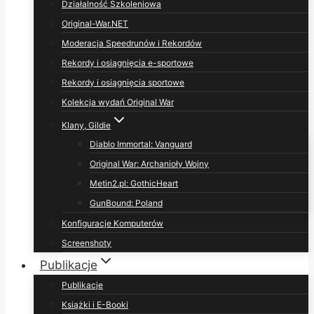
Działalność Szkoleniowa
Original-War.NET
Moderacja Speedrunów i Rekordów
Rekordy i osiągnięcia e-sportowe
Rekordy i osiągnięcia sportowe
Kolekcja wydań Original War
Klany, Gildie
Diablo Immortal: Vanguard
Original War: Archanioły Wojny
Metin2.pl: GothicHeart
GunBound: Poland
Konfiguracje Komputerów
Screenshoty
Publikacje
Publikacje
Książki i E-Booki