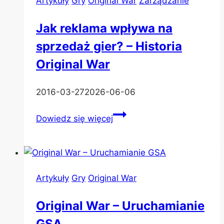
Artykuły
Gry
Original War
Zarządzanie
(rozmowa
z
Jak reklama wpływa na
Mariuszem
sprzedaż gier? – Historia
Klamrą,
CEO
Original War
Gry-
Online)
2016-03-27
2026-06-06
Jak
Dowiedz się więcej
reklama
wpływa
na
sprzedaż
Artykuły
Gry
Original War
gier?
–
Original War – Uruchamianie
Historia
GSA
Original