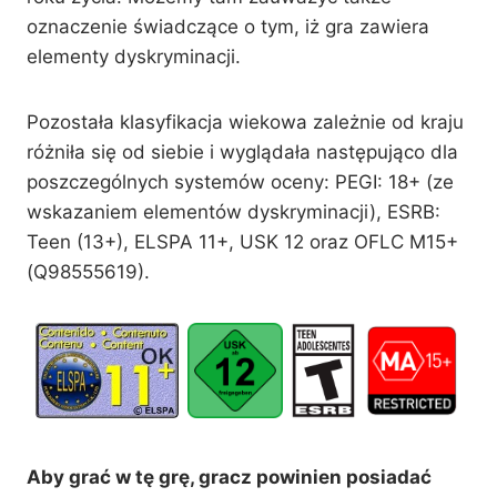
oznaczenie świadczące o tym, iż gra zawiera
elementy dyskryminacji.
Pozostała klasyfikacja wiekowa zależnie od kraju
różniła się od siebie i wyglądała następująco dla
poszczególnych systemów oceny: PEGI: 18+ (ze
wskazaniem elementów dyskryminacji), ESRB:
Teen (13+), ELSPA 11+, USK 12 oraz OFLC M15+
(Q98555619).
Aby grać w tę grę, gracz powinien posiadać