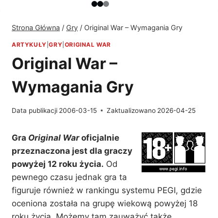
Strona Główna
/
Gry
/
Original War – Wymagania Gry
ARTYKUŁY
|
GRY
|
ORIGINAL WAR
Original War –
Wymagania Gry
Data publikacji
2006-03-15
Zaktualizowano
2026-04-25
Gra
Original War
oficjalnie
przeznaczona jest dla graczy
powyżej 12 roku życia.
Od
pewnego czasu jednak gra ta
figuruje również w rankingu systemu PEGI, gdzie
oceniona została na grupę wiekową powyżej 18
roku życia. Możemy tam zauważyć także