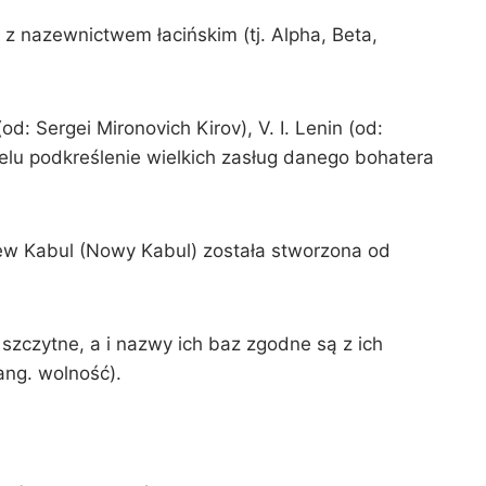
 z nazewnictwem łacińskim (tj. Alpha, Beta,
d: Sergei Mironovich Kirov), V. I. Lenin (od:
celu podkreślenie wielkich zasług danego bohatera
New Kabul (Nowy Kabul) została stworzona od
j szczytne, a i nazwy ich baz zgodne są z ich
ang. wolność).