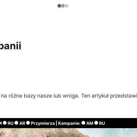
panii
na różne bazy nasze lub wroga. Ten artykuł przedstaw
M
RU
AR
Przymierza |
Kampanie:
AM
RU