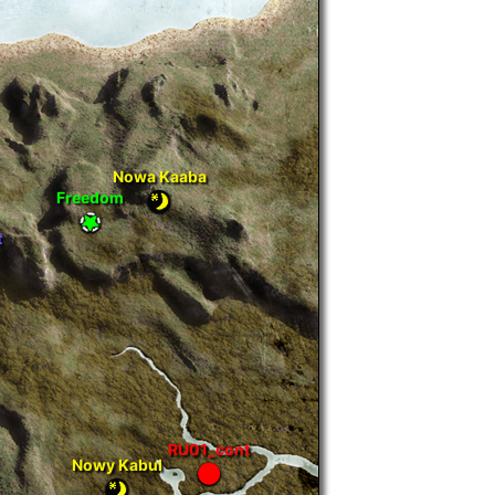
Nowa Kaaba
Freedom
t
RU01_cont
Nowy Kabul