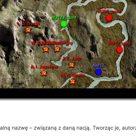
RU05_cont
RU12a_cont
L. D. Trocki
M. A. Budionny
W. K. Bluekher
RU10_cont
J. E. Jakir
AM12
A. I. Jegorow
M. N. Rijutin
alną nazwę – związaną z daną nacją. Tworząc je, autor