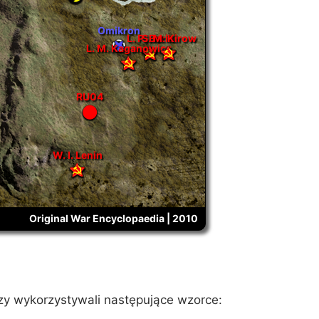
Omikron
L. P. Beria
S. M. Kirow
L. M. Kaganowicz
RU04
W. I. Lenin
Original War Encyclopaedia | 2010
zy wykorzystywali następujące wzorce: