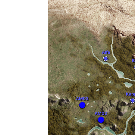
Alfa
B
Kap
AM03
AM02