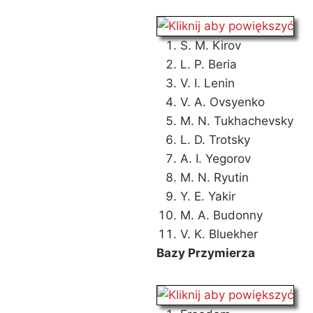
S. M. Kirov
L. P. Beria
V. I. Lenin
V. A. Ovsyenko
M. N. Tukhachevsky
L. D. Trotsky
A. I. Yegorov
M. N. Ryutin
Y. E. Yakir
M. A. Budonny
V. K. Bluekher
Bazy Przymierza