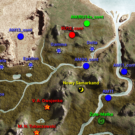
AM/RU14a_cont
RU13_cont
AM13_cont
Delta
Gamma
Epsilon
AM06_cont
eta
AM11_con
Nowy Samarkand
AM11
pa
V. A. Owsjenko
Żyła-Matka
M. N. Tukaczewski