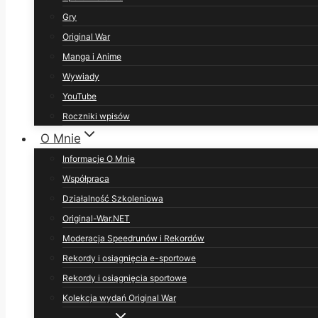
Gry
Original War
Manga i Anime
Wywiady
YouTube
Roczniki wpisów
O Mnie
Informacje O Mnie
Współpraca
Działalność Szkoleniowa
Original-War.NET
Moderacja Speedrunów i Rekordów
Rekordy i osiągnięcia e-sportowe
Rekordy i osiągnięcia sportowe
Kolekcja wydań Original War