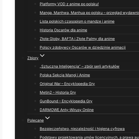
Platformy VOD z anime po polsku!
Manga, Manhwa, Manhua po polsku – przegląd wydawni
Lista polskich czasopism o mandze i anime
Historia Oscarów dla anime
Złote Globy, BAFTA i Złote Palmy dla anime
Polscy zdobywcy Oscarów w dziedzinie animacji
Zbiory
„Sztuczna Inteligencja” – zbiór serii artykułów
Polska Sekcja Mangi i Anime
Original War – Encyklopedia Gry
Metin2 – Historia Gry
GunBound – Encyklopedia Gry
DARMOWE Anty-Wirusy Online
Polecane
Bezpieczeństwo, niezależność i higiena cyfrowa
Podstawy projektowania umów licencyjnych, a prawa au