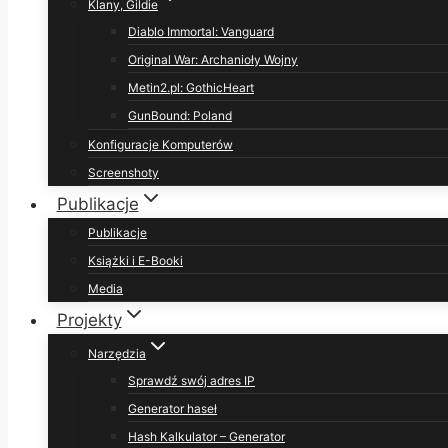
Klany, Gildie
Diablo Immortal: Vanguard
Original War: Archanioły Wojny
Metin2.pl: GothicHeart
GunBound: Poland
Konfiguracje Komputerów
Screenshoty
Publikacje
Publikacje
Książki i E-Booki
Media
Projekty
Narzędzia
Sprawdź swój adres IP
Generator haseł
Hash Kalkulator – Generator