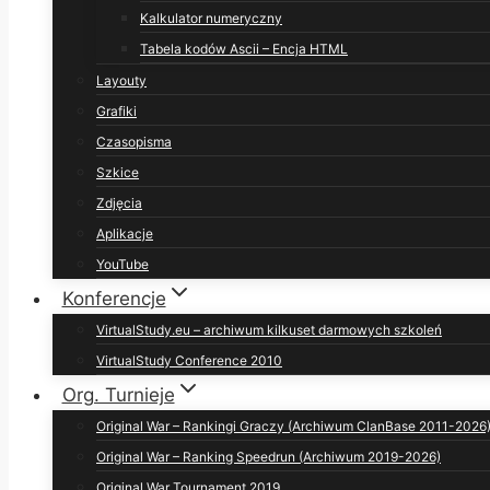
Kalkulator numeryczny
Tabela kodów Ascii – Encja HTML
Layouty
Grafiki
Czasopisma
Szkice
Zdjęcia
Aplikacje
YouTube
Konferencje
VirtualStudy.eu – archiwum kilkuset darmowych szkoleń
VirtualStudy Conference 2010
Org. Turnieje
Original War – Rankingi Graczy (Archiwum ClanBase 2011-2026
Original War – Ranking Speedrun (Archiwum 2019-2026)
Original War Tournament 2019