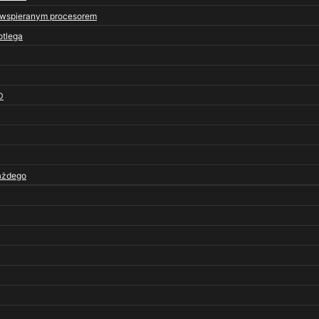
e wspieranym procesorem
otlega
D
każdego