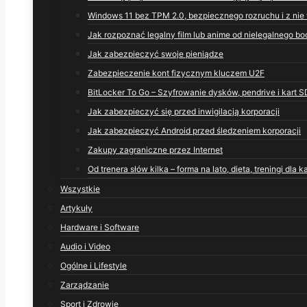
Windows 11 bez TPM 2.0, bezpiecznego rozruchu i z ni
Jak rozpoznać legalny film lub anime od nielegalnego bo
Jak zabezpieczyć swoje pieniądze
Zabezpieczenie kont fizycznym kluczem U2F
BitLocker To Go – Szyfrowanie dysków, pendrive i kart S
Jak zabezpieczyć się przed inwigilacją korporacji
Jak zabezpieczyć Android przed śledzeniem korporacji
Zakupy zagraniczne przez Internet
Od trenera słów kilka – forma na lato, dieta, treningi dla 
Wszystkie
Artykuły
Hardware i Software
Audio i Video
Ogólne i Lifestyle
Zarządzanie
Sport i Zdrowie