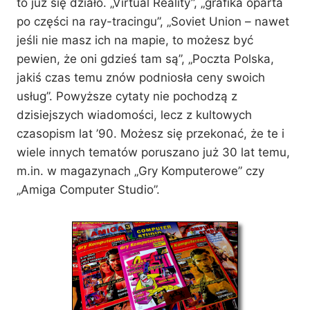
to już się działo. „Virtual Reality”, „grafika oparta
po części na ray-tracingu”, „Soviet Union – nawet
jeśli nie masz ich na mapie, to możesz być
pewien, że oni gdzieś tam są”, „Poczta Polska,
jakiś czas temu znów podniosła ceny swoich
usług”. Powyższe cytaty nie pochodzą z
dzisiejszych wiadomości, lecz z kultowych
czasopism lat ’90. Możesz się przekonać, że te i
wiele innych tematów poruszano już 30 lat temu,
m.in. w magazynach „Gry Komputerowe” czy
„Amiga Computer Studio”.