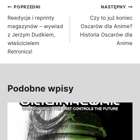
Nawigacja
POPRZEDNI
NASTĘPNY
Reedycje i reprinty
Czy to już koniec
wpisu
magazynów – wywiad
Oscarów dla Anime?
z Jerzym Dudkiem,
Historia Oscarów dla
właścicielem
Anime
Retronics!
Podobne wpisy