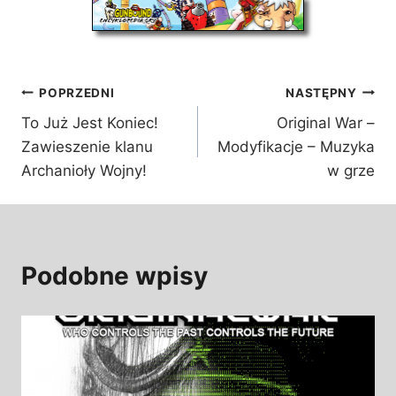
Nawigacja
POPRZEDNI
NASTĘPNY
To Już Jest Koniec!
Original War –
wpisu
Zawieszenie klanu
Modyfikacje – Muzyka
Archanioły Wojny!
w grze
Podobne wpisy