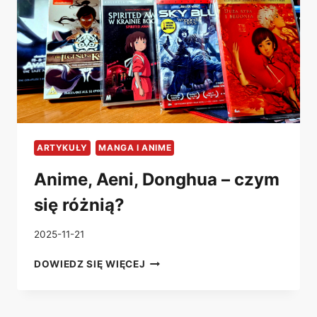
ARTYKUŁY
MANGA I ANIME
Anime, Aeni, Donghua – czym
się różnią?
2025-11-21
ANIME,
DOWIEDZ SIĘ WIĘCEJ
AENI,
DONGHUA
–