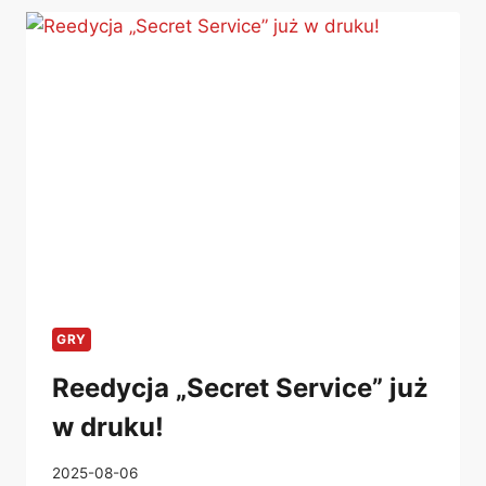
DUBBINGIEM,
LEKTOREM
LUB
NAPISAMI
NA
VCD,
DVD,
BLU-
RAY,
VHS
GRY
Reedycja „Secret Service” już
w druku!
2025-08-06