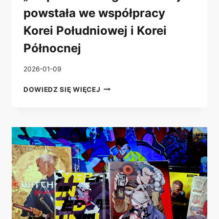
powstała we współpracy
Korei Południowej i Korei
Północnej
2026-01-09
„EMPRESS
DOWIEDZ SIĘ WIĘCEJ
CHUNG”
–
ANIMACJA
POWSTAŁA
WE
WSPÓŁPRACY
KOREI
POŁUDNIOWEJ
I
KOREI
PÓŁNOCNEJ