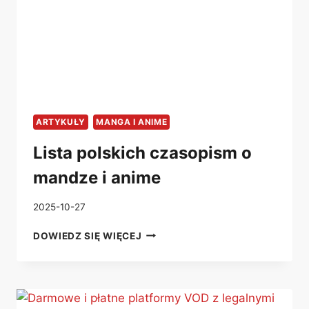
ARTYKUŁY
MANGA I ANIME
Lista polskich czasopism o
mandze i anime
2025-10-27
LISTA
DOWIEDZ SIĘ WIĘCEJ
POLSKICH
CZASOPISM
O
MANDZE
I