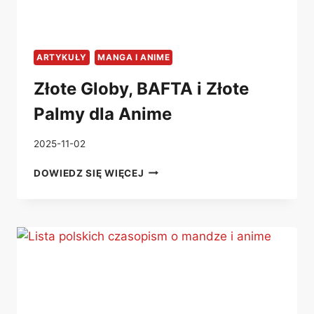
ARTYKUŁY
MANGA I ANIME
Złote Globy, BAFTA i Złote
Palmy dla Anime
2025-11-02
ZŁOTE
DOWIEDZ SIĘ WIĘCEJ
GLOBY,
BAFTA
I
ZŁOTE
PALMY
DLA
ANIME