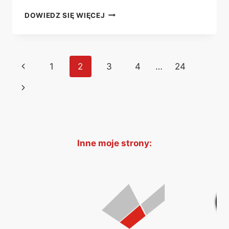
REEDYCJA
DOWIEDZ SIĘ WIĘCEJ
„SECRET
SERVICE”
JUŻ
W
Nawigacja
Poprzednia
1
2
3
4
…
24
DRUKU!
strony
strona
Następna
strona
Inne moje strony: