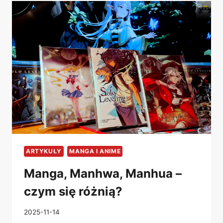
CZYM
SIĘ
RÓŻNIĄ?
ARTYKUŁY
MANGA I ANIME
Manga, Manhwa, Manhua –
czym się różnią?
2025-11-14