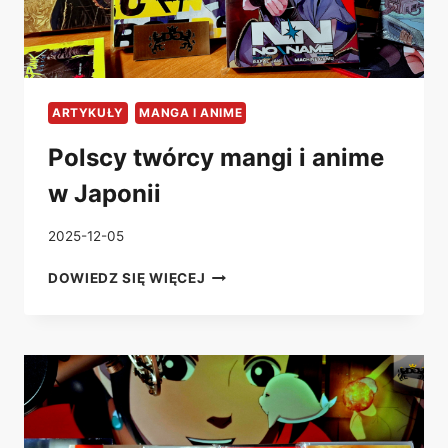
ARTYKUŁY
MANGA I ANIME
Polscy twórcy mangi i anime
w Japonii
2025-12-05
POLSCY
DOWIEDZ SIĘ WIĘCEJ
TWÓRCY
MANGI
I
ANIME
W
JAPONII