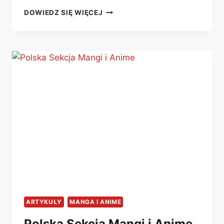
DARMOWE
DOWIEDZ SIĘ WIĘCEJ
I
PŁATNE
PLATFORMY
VOD
Z
LEGALNYMI
ANIME
PO
POLSKU!
ARTYKUŁY
MANGA I ANIME
Polska Sekcja Mangi i Anime