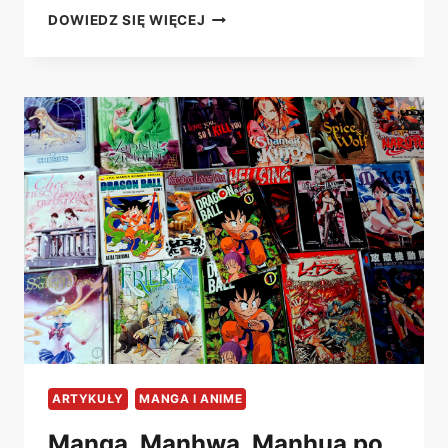
MANGA,
DOWIEDZ SIĘ WIĘCEJ
MANHWA,
MANHUA
–
CZYM
SIĘ
RÓŻNIĄ?
ARTYKUŁY
MANGA I ANIME
Manga, Manhwa, Manhua po