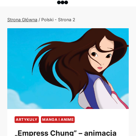
Strona Główna
/
Polski
- Strona 2
ARTYKUŁY
MANGA I ANIME
„Empress Chung” – animacja