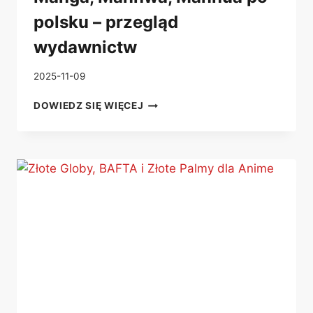
polsku – przegląd
wydawnictw
2025-11-09
MANGA,
DOWIEDZ SIĘ WIĘCEJ
MANHWA,
MANHUA
PO
POLSKU
–
PRZEGLĄD
WYDAWNICTW