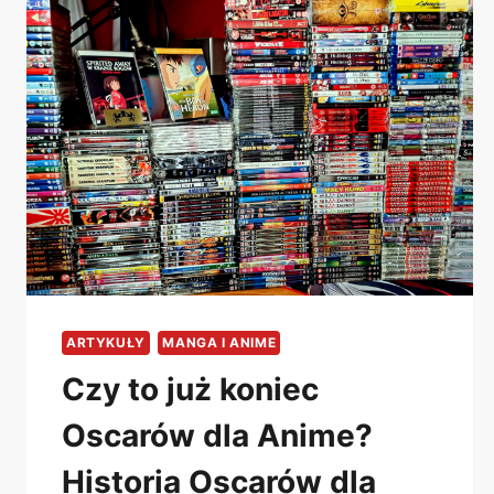
„OSTATNI
DZIEŃ
STWORZENIA”
WOLFGANGA
JESCHKE.
INSPIRACJA?
ARTYKUŁY
MANGA I ANIME
Czy to już koniec
Oscarów dla Anime?
Historia Oscarów dla