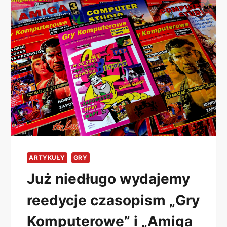
ARTYKUŁY
GRY
Już niedługo wydajemy
reedycje czasopism „Gry
Komputerowe” i „Amiga