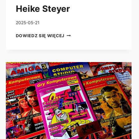
Heike Steyer
2025-05-21
ORIGINAL
DOWIEDZ SIĘ WIĘCEJ
WAR
–
DOKUMENTACJA
KAMPANII
ARABSKIEJ
ALTARU
I
HISTORIA
PRAWDZIWA
HEIKE
STEYER