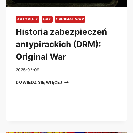
ARTYKUŁY
GRY
ORIGINAL WAR
Historia zabezpieczeń
antypirackich (DRM):
Original War
2025-02-09
HISTORIA
DOWIEDZ SIĘ WIĘCEJ
ZABEZPIECZEŃ
ANTYPIRACKICH
(DRM):
ORIGINAL
WAR