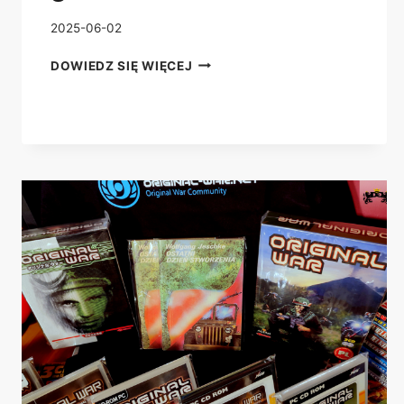
2025-06-02
USUNIĘTE
DOWIEDZ SIĘ WIĘCEJ
SKLEPY
I
USŁUGI
–
ZAGROŻENIA
PŁYNĄCE
Z
WYŁĄCZNOŚCI
CYFRYZACJI
GIER