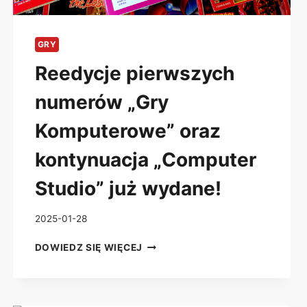
GRY
Reedycje pierwszych
numerów „Gry
Komputerowe” oraz
kontynuacja „Computer
Studio” już wydane!
2025-01-28
REEDYCJE
DOWIEDZ SIĘ WIĘCEJ
PIERWSZYCH
NUMERÓW
„GRY
KOMPUTEROWE”