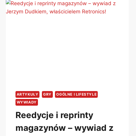
ORAZ
KONTYNUACJA
„COMPUTER
STUDIO”
JUŻ
WYDANE!
ARTYKUŁY
GRY
OGÓLNE I LIFESTYLE
WYWIADY
Reedycje i reprinty
magazynów – wywiad z