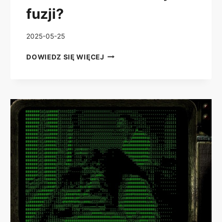
fuzji?
2025-05-25
ORIGINAL
DOWIEDZ SIĘ WIĘCEJ
WAR
–
SYBERYT
–
CZY
MOŻNA
POTOCZNIE
NAZWAĆ
GO
KATALIZATOREM
ZIMNEJ
FUZJI?