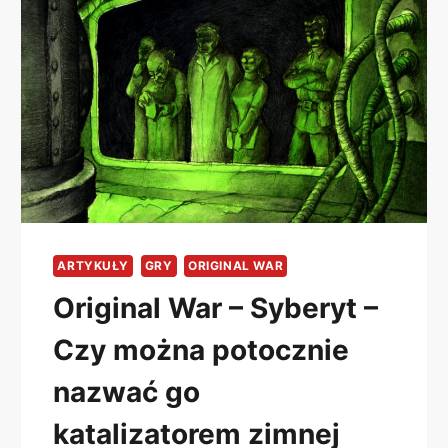
ARTYKUŁY
GRY
ORIGINAL WAR
Original War – Syberyt –
Czy można potocznie
nazwać go
katalizatorem zimnej