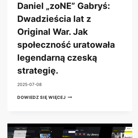
Daniel „zoNE” Gabryś:
Dwadzieścia lat z
Original War. Jak
społeczność uratowała
legendarną czeską
strategię.
2025-07-08
DANIEL
DOWIEDZ SIĘ WIĘCEJ
„ZONE”
GABRYŚ:
DWADZIEŚCIA
LAT
Z
ORIGINAL