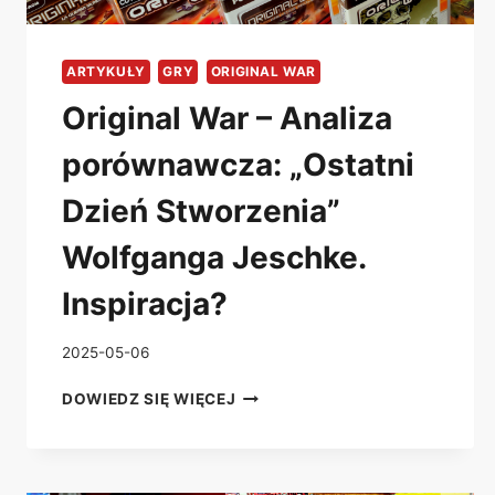
ARTYKUŁY
GRY
ORIGINAL WAR
Original War – Analiza
porównawcza: „Ostatni
Dzień Stworzenia”
Wolfganga Jeschke.
Inspiracja?
2025-05-06
ORIGINAL
DOWIEDZ SIĘ WIĘCEJ
WAR
–
ANALIZA
PORÓWNAWCZA: