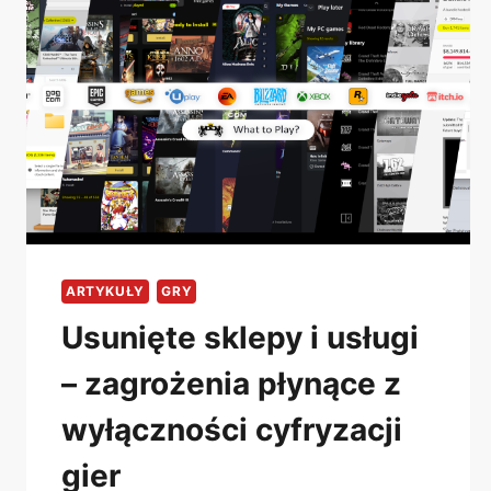
WAR.
JAK
SPOŁECZNOŚĆ
URATOWAŁA
LEGENDARNĄ
CZESKĄ
STRATEGIĘ.
ARTYKUŁY
GRY
Usunięte sklepy i usługi
– zagrożenia płynące z
wyłączności cyfryzacji
gier