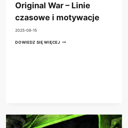
Original War – Linie
czasowe i motywacje
2025-06-15
ORIGINAL
DOWIEDZ SIĘ WIĘCEJ
WAR
–
LINIE
CZASOWE
I
MOTYWACJE