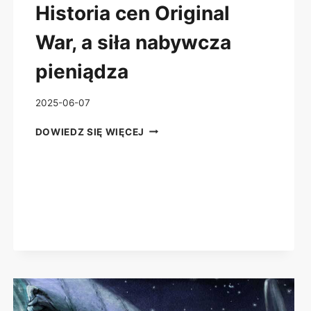
Historia cen Original
War, a siła nabywcza
pieniądza
2025-06-07
HISTORIA
DOWIEDZ SIĘ WIĘCEJ
CEN
ORIGINAL
WAR,
A
SIŁA
NABYWCZA
PIENIĄDZA