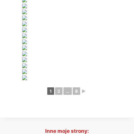
1
2
...
8
►
Inne moje strony: