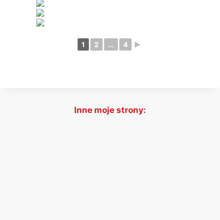
1
2
...
4
►
Inne moje strony: