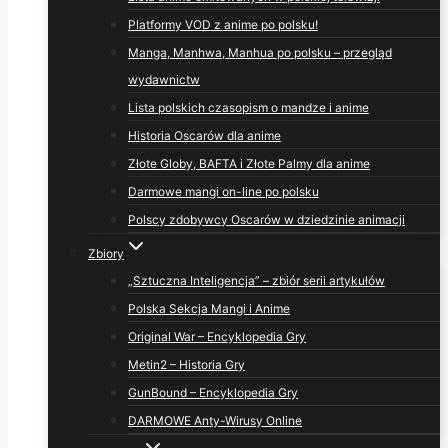
Platformy VOD z anime po polsku!
Manga, Manhwa, Manhua po polsku – przegląd
wydawnictw
Lista polskich czasopism o mandze i anime
Historia Oscarów dla anime
Złote Globy, BAFTA i Złote Palmy dla anime
Darmowe mangi on-line po polsku
Polscy zdobywcy Oscarów w dziedzinie animacji
Zbiory
„Sztuczna Inteligencja” – zbiór serii artykułów
Polska Sekcja Mangi i Anime
Original War – Encyklopedia Gry
Metin2 – Historia Gry
GunBound – Encyklopedia Gry
DARMOWE Anty-Wirusy Online