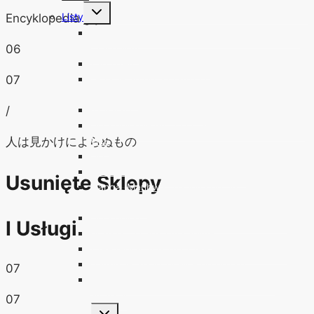
podrzędne
Przełącz
Listy
Encyklopedia gry
menu
podrzędne
Lista pełnych wersji gier z budżetowych serii i
czasopism
06
Zagrożenia cyfryzacji gier
Legalne archiwa cyfrowych wydań polskich
07
czasopism
Fantastyka i jak ją czytać
/
Lista polskojęzycznych anime na DVD, Blu-ray,
VHS
人は見かけによらぬもの
Lista anime emitowanych w polskiej telewizji
Platformy VOD z anime po polsku!
Usunięte Sklepy
Manga, Manhwa, Manhua po polsku – przegląd
wydawnictw
Lista polskich czasopism o mandze i anime
I Usługi
Historia Oscarów dla anime
Złote Globy, BAFTA i Złote Palmy dla anime
Darmowe mangi on-line po polsku
07
Polscy zdobywcy Oscarów w dziedzinie
animacji
07
Przełącz