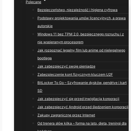
Polecane
Bezpieczeństwo, niezależność i higiena cyfrowa
Podstawy projektowania umów licencyjnych, a prawa
autorskie
Windows 11 bez TPM 2.0, bezpiecznego rozruchu i z
nie wspieranym procesorem
Jak rozpoznać legalny film lub anime od nielegalnego
bootlega
Jak zabezpieczyć swoje pieniądze
Zabezpieczenie kont fizycznym kluczem U2F
BitLocker To Go – Szyfrowanie dysków, pendrive i kart
SD
Jak zabezpieczyć się przed inwigilacją korporacji
Jak zabezpieczyć Android przed śledzeniem korporacji
Zakupy zagraniczne przez Internet
Od trenera słów kilka – forma na lato, dieta, treningi dla