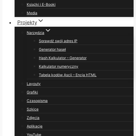
Książki i E-Booki
Media
Projekty
Narzędzia
Sprawdź swój adres IP
Generator haseł
Hash Kalkulator – Generator
Kalkulator numeryczny
Tabela kodów Ascii – Encja HTML
Layouty
Grafiki
Czasopisma
Szkice
Zdjęcia
Aplikacje
YouTube