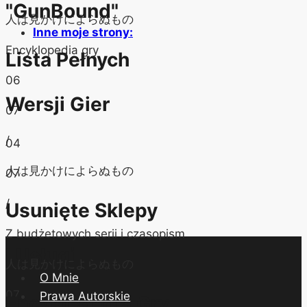
"GunBound"
人は見かけによらぬもの
Inne moje strony:
Encyklopedia gry
Lista Pełnych
06
Wersji Gier
07
/
04
人は見かけによらぬもの
07
/
Usunięte Sklepy
Z budżetowych serii i czasopism
I Usługi
人は見かけによらぬもの
O Mnie
07
Prawa Autorskie
Encyklopedia Gry