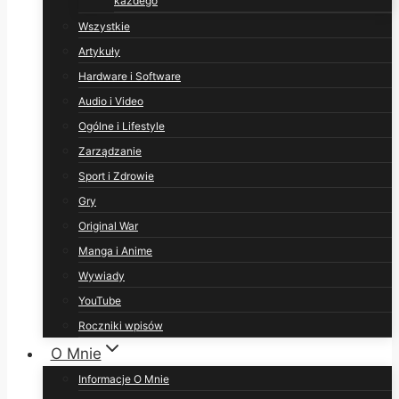
każdego
Wszystkie
Artykuły
Hardware i Software
Audio i Video
Ogólne i Lifestyle
Zarządzanie
Sport i Zdrowie
Gry
Original War
Manga i Anime
Wywiady
YouTube
Roczniki wpisów
O Mnie
Informacje O Mnie