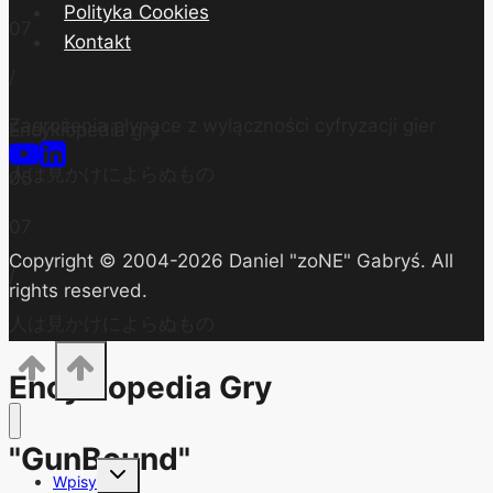
Polityka Cookies
07
Kontakt
"Original War"
/
Zagrożenia płynące z wyłączności cyfryzacji gier
Encyklopedia gry
人は見かけによらぬもの
05
07
Copyright © 2004-2026 Daniel "zoNE" Gabryś. All
/
rights reserved.
人は見かけによらぬもの
Encyklopedia Gry
"GunBound"
Przełącz
Wpisy
menu