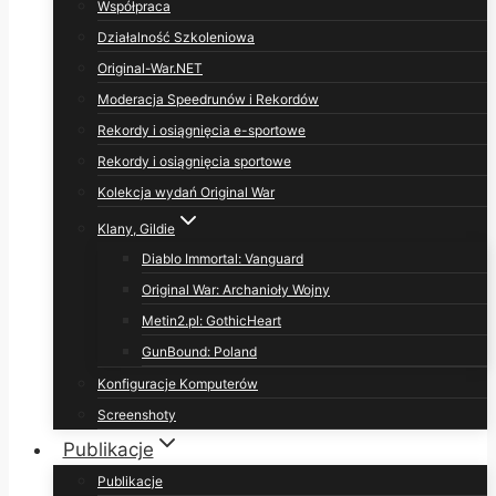
Współpraca
Działalność Szkoleniowa
Original-War.NET
Moderacja Speedrunów i Rekordów
Rekordy i osiągnięcia e-sportowe
Rekordy i osiągnięcia sportowe
Kolekcja wydań Original War
Klany, Gildie
Diablo Immortal: Vanguard
Original War: Archanioły Wojny
Metin2.pl: GothicHeart
GunBound: Poland
Konfiguracje Komputerów
Screenshoty
Publikacje
Publikacje