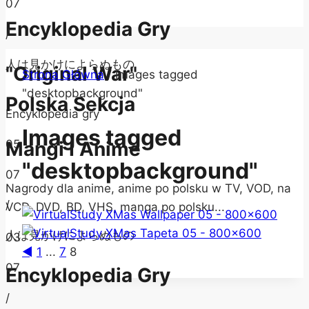
07
Encyklopedia Gry
/
人は見かけによらぬもの
"Original War"
Strona Główna
/
Images tagged
"desktopbackground"
Polska Sekcja
Encyklopedia gry
Images tagged
05
Mangi I Anime
"desktopbackground"
07
Nagrody dla anime, anime po polsku w TV, VOD, na
/
VCD, DVD, BD, VHS, manga po polsku...
人は見かけによらぬもの
03
◄
1
...
7
8
07
Encyklopedia Gry
/