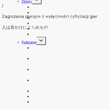
Zbiory
menu
/
podrzędne
„Sztuczna Inteligencja” – zbiór serii artykułów
Polska Sekcja Mangi i Anime
Zagrożenia płynące z wyłączności cyfryzacji gier
Original War – Encyklopedia Gry
Metin2 – Historia Gry
人は見かけによらぬもの
GunBound – Encyklopedia Gry
DARMOWE Anty-Wirusy Online
Przełącz
Polecane
menu
podrzędne
Bezpieczeństwo, niezależność i higiena
cyfrowa
Podstawy projektowania umów licencyjnych, a
prawa autorskie
Windows 11 bez TPM 2.0, bezpiecznego
rozruchu i z nie wspieranym procesorem
Jak rozpoznać legalny film lub anime od
nielegalnego bootlega
Jak zabezpieczyć swoje pieniądze
Zabezpieczenie kont fizycznym kluczem U2F
BitLocker To Go – Szyfrowanie dysków,
pendrive i kart SD