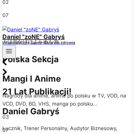
02
07
/
Daniel "zoNE" Gabryś
人は見かけによらぬもの
Informatyczny Savoir-Vivre dla zdrowia
Polska Sekcja
Mangi I Anime
21 Lat Publikacji!
Nagrody dla anime, anime po polsku w TV, VOD, na
VCD, DVD, BD, VHS, manga po polsku...
Daniel Gabryś
03
Łucznik, Trener Personalny, Audytor Biznesowy,
07