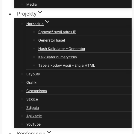
Media
Projekty
Narzędzia
Sprawdź swój adres IP
Generator haseł
Hash Kalkulator – Generator
Kalkulator numeryczny
Tabela kodów Ascii – Encja HTML
Layouty
Grafiki
Czasopisma
Szkice
Zdjęcia
Aplikacje
YouTube
Konferencje