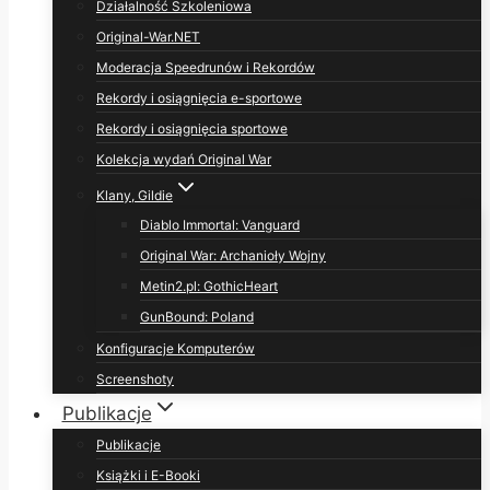
Działalność Szkoleniowa
Original-War.NET
Moderacja Speedrunów i Rekordów
Rekordy i osiągnięcia e-sportowe
Rekordy i osiągnięcia sportowe
Kolekcja wydań Original War
Klany, Gildie
Diablo Immortal: Vanguard
Original War: Archanioły Wojny
Metin2.pl: GothicHeart
GunBound: Poland
Konfiguracje Komputerów
Screenshoty
Publikacje
Publikacje
Książki i E-Booki