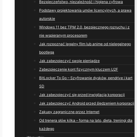
Bezpieczeństwo, niezależność i higiena cyfrowa
Podstawy projektowania umów licencyjnych, a prawa
autorskie
Windows 11 bez TPM 2.0, bezpiecznego rozruchu i z
nie wspieranym procesorem
Jak rozpoznać legalny film lub anime od nielegalnego
bootlega
Jak zabezpieczyć swoje pieniądze
Zabezpieczenie kont fizycznym kluczem U2F
BitLocker To Go – Szyfrowanie dysków, pendrive i kart
SD
Jak zabezpieczyć się przed inwigilacją korporacji
Jak zabezpieczyć Android przed śledzeniem korporacji
Zakupy zagraniczne przez Internet
Od trenera słów kilka – forma na lato, dieta, treningi dla
każdego