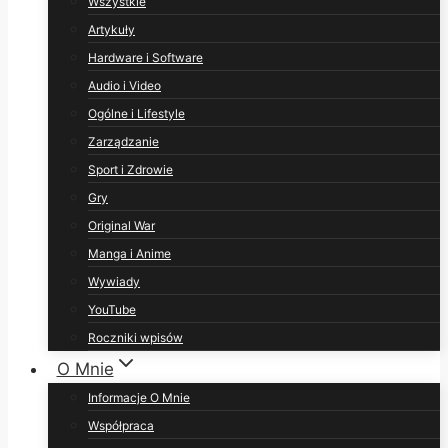
Wszystkie
Artykuły
Hardware i Software
Audio i Video
Ogólne i Lifestyle
Zarządzanie
Sport i Zdrowie
Gry
Original War
Manga i Anime
Wywiady
YouTube
Roczniki wpisów
O Mnie
Informacje O Mnie
Współpraca