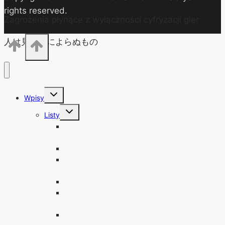
rights reserved.
Zagrożenia płynące z wyłączności cyfryzacji gier
人は見かけによらぬもの
Przełącz
Wpisy
menu
podrzędne
Przełącz
Listy
menu
podrzędne
Lista pełnych wersji gier z budżetowych serii i
czasopism
Zagrożenia cyfryzacji gier
Legalne archiwa cyfrowych wydań polskich
czasopism
Fantastyka i jak ją czytać
Lista polskojęzycznych anime na DVD, Blu-ray,
VHS
Lista anime emitowanych w polskiej telewizji