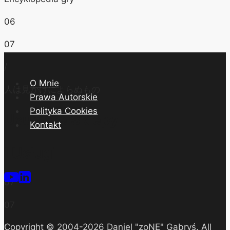
06
07
/
O Mnie
人は見かけによらぬもの
Prawa Autorskie
Polityka Cookies
Usunięte Sklepy
Kontakt
I Usługi
07
07
Copyright © 2004-2026 Daniel "zoNE" Gabryś. All
/