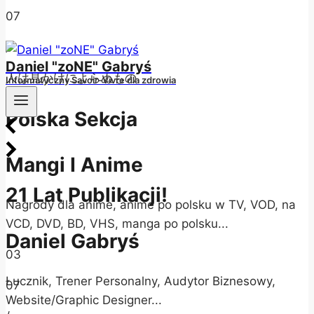
07
/
Daniel "zoNE" Gabryś
人は見かけによらぬもの
Informatyczny Savoir-Vivre dla zdrowia
Polska Sekcja
Mangi I Anime
21 Lat Publikacji!
Nagrody dla anime, anime po polsku w TV, VOD, na
VCD, DVD, BD, VHS, manga po polsku...
Daniel Gabryś
03
Łucznik, Trener Personalny, Audytor Biznesowy,
07
Website/Graphic Designer...