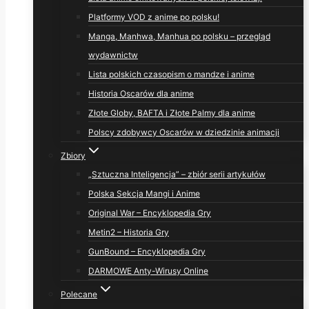
Platformy VOD z anime po polsku!
Manga, Manhwa, Manhua po polsku – przegląd
wydawnictw
Lista polskich czasopism o mandze i anime
Historia Oscarów dla anime
Złote Globy, BAFTA i Złote Palmy dla anime
Polscy zdobywcy Oscarów w dziedzinie animacji
Zbiory
„Sztuczna Inteligencja” – zbiór serii artykułów
Polska Sekcja Mangi i Anime
Original War – Encyklopedia Gry
Metin2 – Historia Gry
GunBound – Encyklopedia Gry
DARMOWE Anty-Wirusy Online
Polecane