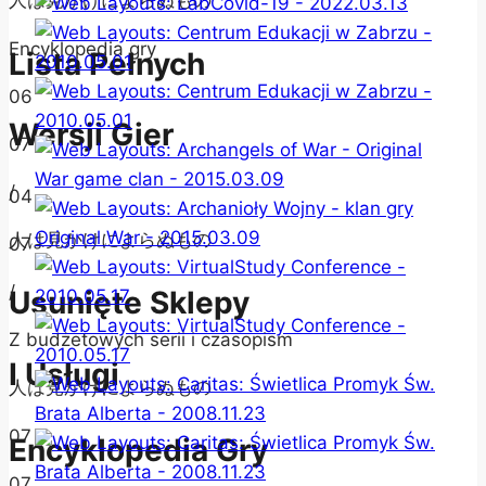
人は見かけによらぬもの
Encyklopedia gry
Lista Pełnych
06
Wersji Gier
07
/
04
人は見かけによらぬもの
07
/
Usunięte Sklepy
Z budżetowych serii i czasopism
I Usługi
人は見かけによらぬもの
07
Encyklopedia Gry
07