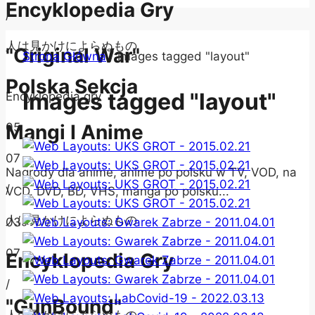
Encyklopedia Gry
/
人は見かけによらぬもの
"Original War"
Strona Główna
/
Images tagged "layout"
Polska Sekcja
Images tagged "layout"
Encyklopedia gry
05
Mangi I Anime
07
Nagrody dla anime, anime po polsku w TV, VOD, na
/
VCD, DVD, BD, VHS, manga po polsku...
人は見かけによらぬもの
03
07
Encyklopedia Gry
/
"GunBound"