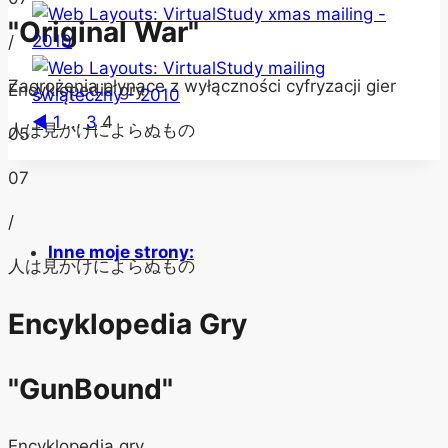
"Original War"
/
Zagrożenia płynące z wyłączności cyfryzacji gier
Encyklopedia gry
◄
1
...
3
4
人は見かけによらぬもの
05
07
/
Inne moje strony:
人は見かけによらぬもの
Encyklopedia Gry
"GunBound"
Encyklopedia gry