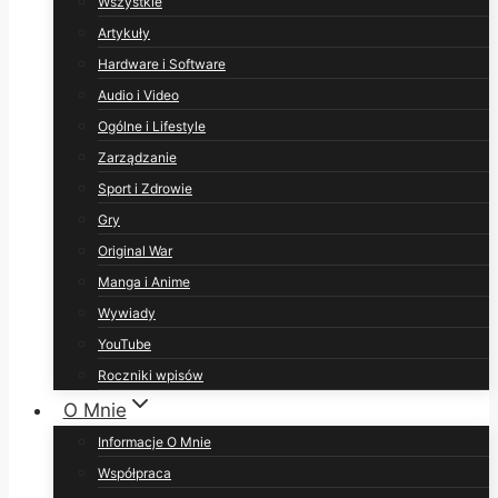
Wszystkie
Artykuły
Hardware i Software
Audio i Video
Ogólne i Lifestyle
Zarządzanie
Sport i Zdrowie
Gry
Original War
Manga i Anime
Wywiady
YouTube
Roczniki wpisów
O Mnie
Informacje O Mnie
Współpraca