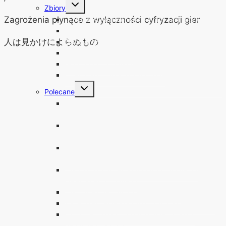
Przełącz
Zbiory
menu
podrzędne
Zagrożenia płynące z wyłączności cyfryzacji gier
„Sztuczna Inteligencja” – zbiór serii artykułów
Polska Sekcja Mangi i Anime
人は見かけによらぬもの
Original War – Encyklopedia Gry
Metin2 – Historia Gry
GunBound – Encyklopedia Gry
DARMOWE Anty-Wirusy Online
Przełącz
Polecane
menu
podrzędne
Bezpieczeństwo, niezależność i higiena
cyfrowa
Podstawy projektowania umów licencyjnych, a
prawa autorskie
Windows 11 bez TPM 2.0, bezpiecznego
rozruchu i z nie wspieranym procesorem
Jak rozpoznać legalny film lub anime od
nielegalnego bootlega
Jak zabezpieczyć swoje pieniądze
Zabezpieczenie kont fizycznym kluczem U2F
BitLocker To Go – Szyfrowanie dysków,
pendrive i kart SD