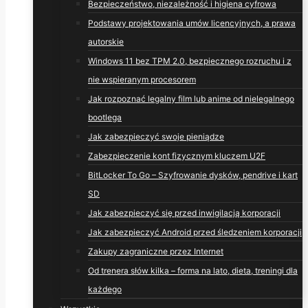
Bezpieczeństwo, niezależność i higiena cyfrowa
Podstawy projektowania umów licencyjnych, a prawa
autorskie
Windows 11 bez TPM 2.0, bezpiecznego rozruchu i z
nie wspieranym procesorem
Jak rozpoznać legalny film lub anime od nielegalnego
bootlega
Jak zabezpieczyć swoje pieniądze
Zabezpieczenie kont fizycznym kluczem U2F
BitLocker To Go – Szyfrowanie dysków, pendrive i kart
SD
Jak zabezpieczyć się przed inwigilacją korporacji
Jak zabezpieczyć Android przed śledzeniem korporacji
Zakupy zagraniczne przez Internet
Od trenera słów kilka – forma na lato, dieta, treningi dla
każdego