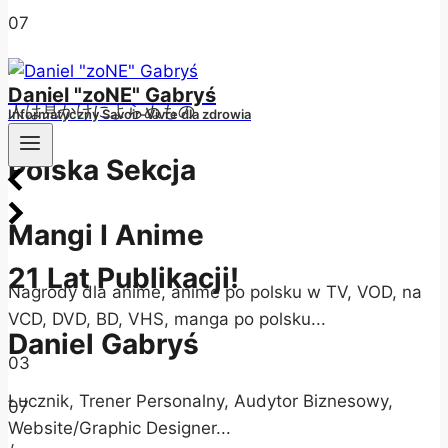
07
/
Daniel "zoNE" Gabryś
人は見かけによらぬもの
Informatyczny Savoir-Vivre dla zdrowia
Polska Sekcja
Mangi I Anime
21 Lat Publikacji!
Nagrody dla anime, anime po polsku w TV, VOD, na
VCD, DVD, BD, VHS, manga po polsku...
Daniel Gabryś
03
Łucznik, Trener Personalny, Audytor Biznesowy,
07
Website/Graphic Designer...