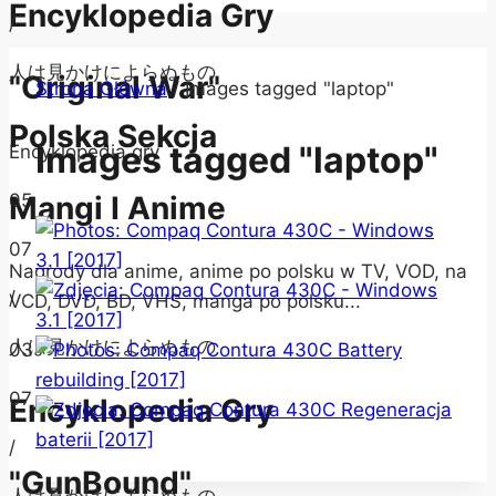
Encyklopedia Gry
/
人は見かけによらぬもの
"Original War"
Strona Główna
/
Images tagged "laptop"
Polska Sekcja
Images tagged "laptop"
Encyklopedia gry
05
Mangi I Anime
07
Nagrody dla anime, anime po polsku w TV, VOD, na
/
VCD, DVD, BD, VHS, manga po polsku...
人は見かけによらぬもの
03
07
Encyklopedia Gry
/
"GunBound"