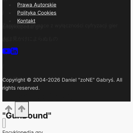
Prawa Autorskie
"Original War"
/
Polityka Cookies
Kontakt
Zagrożenia płynące z wyłączności cyfryzacji gier
Encyklopedia gry
人は見かけによらぬもの
05
07
/
人は見かけによらぬもの
Copyright © 2004-2026 Daniel "zoNE" Gabryś. All
rights reserved.
Encyklopedia Gry
"GunBound"
Encyklopedia gry