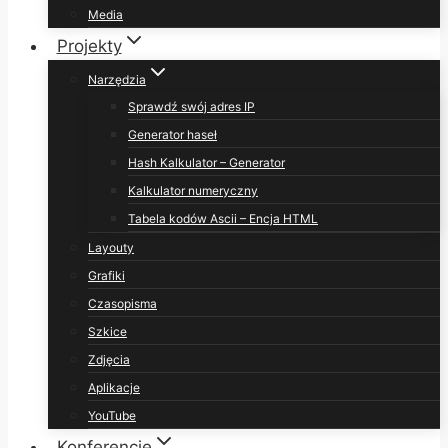
Media
Projekty
Narzędzia
Sprawdź swój adres IP
Generator haseł
Hash Kalkulator – Generator
Kalkulator numeryczny
Tabela kodów Ascii – Encja HTML
Layouty
Grafiki
Czasopisma
Szkice
Zdjęcia
Aplikacje
YouTube
Konferencje