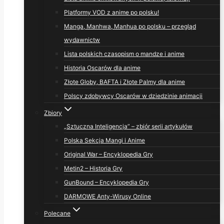
Platformy VOD z anime po polsku!
Manga, Manhwa, Manhua po polsku – przegląd
wydawnictw
Lista polskich czasopism o mandze i anime
Historia Oscarów dla anime
Złote Globy, BAFTA i Złote Palmy dla anime
Polscy zdobywcy Oscarów w dziedzinie animacji
Zbiory
„Sztuczna Inteligencja” – zbiór serii artykułów
Polska Sekcja Mangi i Anime
Original War – Encyklopedia Gry
Metin2 – Historia Gry
GunBound – Encyklopedia Gry
DARMOWE Anty-Wirusy Online
Polecane