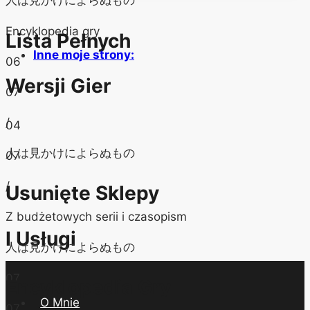
人は見かけによらぬもの
Encyklopedia gry
Lista Pełnych
Inne moje strony:
06
Wersji Gier
07
/
04
人は見かけによらぬもの
07
/
Usunięte Sklepy
Z budżetowych serii i czasopism
I Usługi
人は見かけによらぬもの
07
Encyklopedia Gry
O Mnie
07