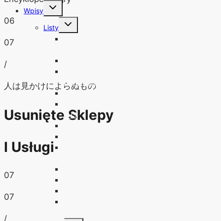
Przełącz
Wpisy
menu
podrzędne
06
Przełącz
Listy
menu
podrzędne
Lista pełnych wersji gier z budżetowych serii i
07
czasopism
Zagrożenia cyfryzacji gier
/
Legalne archiwa cyfrowych wydań polskich
czasopism
人は見かけによらぬもの
Fantastyka i jak ją czytać
Lista polskojęzycznych anime na DVD, Blu-ray,
Usunięte Sklepy
VHS
Lista anime emitowanych w polskiej telewizji
Platformy VOD z anime po polsku!
I Usługi
Manga, Manhwa, Manhua po polsku – przegląd
wydawnictw
Lista polskich czasopism o mandze i anime
07
Historia Oscarów dla anime
Złote Globy, BAFTA i Złote Palmy dla anime
07
Polscy zdobywcy Oscarów w dziedzinie
animacji
/