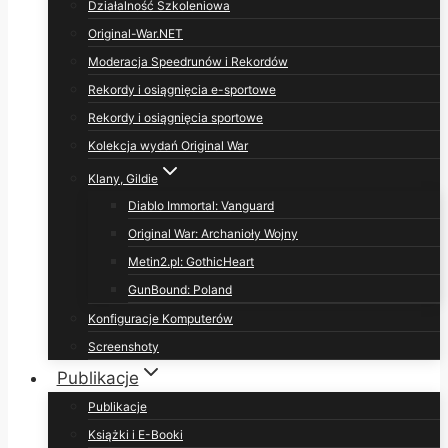
Działalność Szkoleniowa
Original-War.NET
Moderacja Speedrunów i Rekordów
Rekordy i osiągnięcia e-sportowe
Rekordy i osiągnięcia sportowe
Kolekcja wydań Original War
Klany, Gildie
Diablo Immortal: Vanguard
Original War: Archanioły Wojny
Metin2.pl: GothicHeart
GunBound: Poland
Konfiguracje Komputerów
Screenshoty
Publikacje
Publikacje
Książki i E-Booki