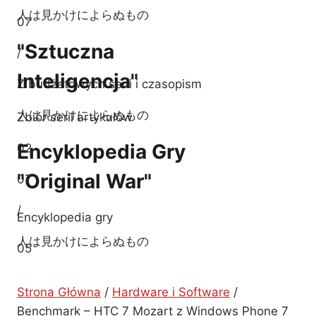
人は見かけによらぬもの
07
"Sztuczna
/
Inteligencja"
Z budżetowych serii i czasopism
人は見かけによらぬもの
Zbiór serii artykułów
Encyklopedia Gry
02
"Original War"
07
/
Encyklopedia gry
人は見かけによらぬもの
05
Polska Sekcja
07
Strona Główna
/
Hardware i Software
/
Mangi I Anime
/
Benchmark – HTC 7 Mozart z Windows Phone 7