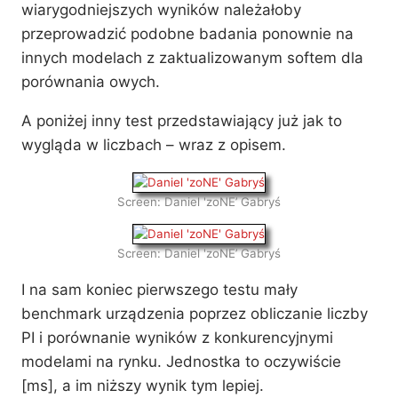
07
wiarygodniejszych wyników należałoby
przeprowadzić podobne badania ponownie na
07
innych modelach z zaktualizowanym softem dla
porównania owych.
/
A poniżej inny test przedstawiający już jak to
Zagrożenia płynące z wyłączności cyfryzacji gier
wygląda w liczbach – wraz z opisem.
人は見かけによらぬもの
Screen: Daniel 'zoNE’ Gabryś
Screen: Daniel 'zoNE’ Gabryś
I na sam koniec pierwszego testu mały
benchmark urządzenia poprzez obliczanie liczby
PI i porównanie wyników z konkurencyjnymi
modelami na rynku. Jednostka to oczywiście
[ms], a im niższy wynik tym lepiej.