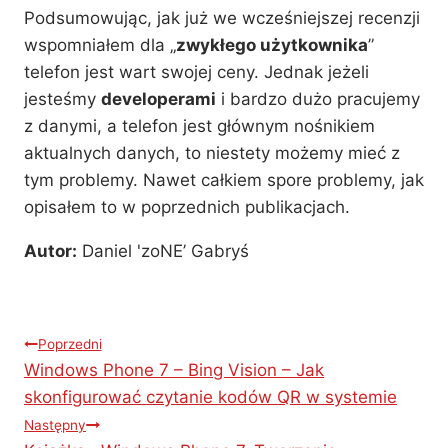
Podsumowując, jak już we wcześniejszej recenzji
wspomniałem dla „
zwykłego użytkownika
”
telefon jest wart swojej ceny. Jednak jeżeli
jesteśmy
developerami
i bardzo dużo pracujemy
z danymi, a telefon jest głównym nośnikiem
aktualnych danych, to niestety możemy mieć z
tym problemy. Nawet całkiem spore problemy, jak
opisałem to w poprzednich publikacjach.
Autor:
Daniel 'zoNE’ Gabryś
Nawigacja
Poprzedni
Windows Phone 7 – Bing Vision – Jak
wpisu
skonfigurować czytanie kodów QR w systemie
Następny