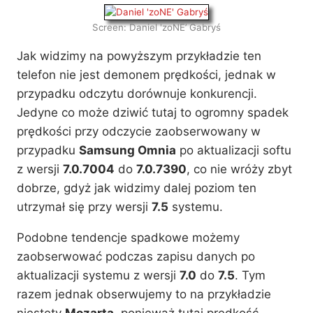
Screen: Daniel 'zoNE’ Gabryś
Jak widzimy na powyższym przykładzie ten
telefon nie jest demonem prędkości, jednak w
przypadku odczytu dorównuje konkurencji.
Jedyne co może dziwić tutaj to ogromny spadek
prędkości przy odczycie zaobserwowany w
przypadku
Samsung Omnia
po aktualizacji softu
z wersji
7.0.7004
do
7.0.7390
, co nie wróży zbyt
dobrze, gdyż jak widzimy dalej poziom ten
utrzymał się przy wersji
7.5
systemu.
Podobne tendencje spadkowe możemy
zaobserwować podczas zapisu danych po
aktualizacji systemu z wersji
7.0
do
7.5
. Tym
razem jednak obserwujemy to na przykładzie
niestety
Mozarta
, ponieważ tutaj prędkość