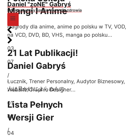
Daniel "zoNE" Gabryś
Mangi I Anime
Informatyczny Savoir-Vivre dla zdrowia
Nagrody dla anime, anime po polsku w TV, VOD,
na VCD, DVD, BD, VHS, manga po polsku...
03
21 Lat Publikacji!
07
Daniel Gabryś
/
Łucznik, Trener Personalny, Audytor Biznesowy,
人は見かけによらぬもの
Website/Graphic Designer...
Lista Pełnych
01
Wersji Gier
07
/
04