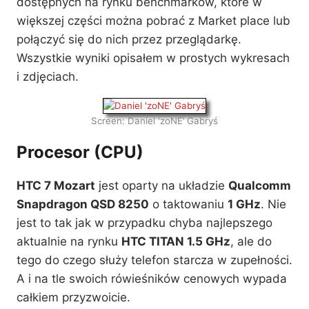
I Usługi
dostępnych na rynku benchmarków, które w
/
większej części można pobrać z Market place lub
07
połączyć się do nich przez przeglądarkę.
Z budżetowych serii i czasopism
Wszystkie wyniki opisałem w prostych wykresach
07
i zdjęciach.
人は見かけによらぬもの
/
Encyklopedia Gry
Screen: Daniel 'zoNE’ Gabryś
Zagrożenia płynące z wyłączności cyfryzacji gier
"Original War"
Procesor (CPU)
人は見かけによらぬもの
Encyklopedia gry
HTC 7 Mozart
jest oparty na układzie
Qualcomm
Snapdragon QSD 8250
o taktowaniu
1 GHz
. Nie
05
jest to tak jak w przypadku chyba najlepszego
07
aktualnie na rynku
HTC TITAN 1.5 GHz
, ale do
tego do czego służy telefon starcza w zupełności.
/
A i na tle swoich rówieśników cenowych wypada
całkiem przyzwoicie.
人は見かけによらぬもの