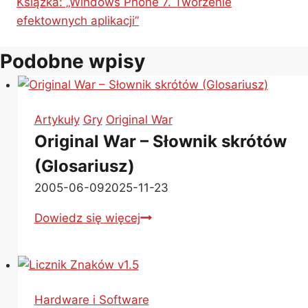
Książka: „Windows Phone 7. Tworzenie
efektownych aplikacji”
Podobne wpisy
Artykuły
Gry
Original War
Original War – Słownik skrótów
(Glosariusz)
2005-06-09
2025-11-23
Original
Dowiedz się więcej
War
–
Słownik
skrótów
Hardware i Software