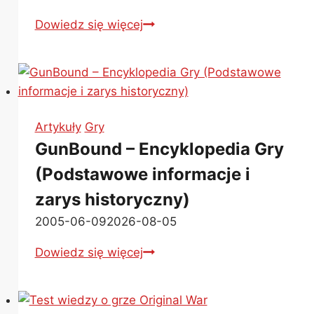
„Sztuczna
Dowiedz się więcej
Inteligencja”
–
automatyczne
skalowanie
i
Artykuły
Gry
poprawa
GunBound – Encyklopedia Gry
jakości
(Podstawowe informacje i
zdjęć
oraz
zarys historyczny)
obrazów
2005-06-09
2026-08-05
za
darmo
GunBound
Dowiedz się więcej
(on-
–
line)
Encyklopedia
Gry