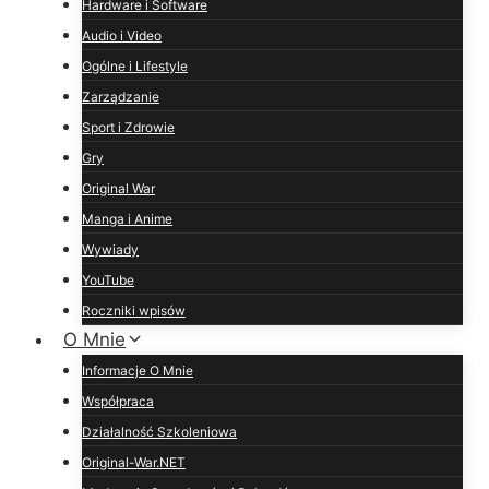
Hardware i Software
Audio i Video
Ogólne i Lifestyle
Zarządzanie
Sport i Zdrowie
Gry
Original War
Manga i Anime
Wywiady
YouTube
Roczniki wpisów
O Mnie
Informacje O Mnie
Współpraca
Działalność Szkoleniowa
Original-War.NET