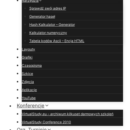
Narzędzia
Sprawdź swój adres IP
Generator haseł
Hash Kalkulator – Generator
Kalkulator numeryczny
Tabela kodów Ascii – Encja HTML
Layouty
Grafiki
Czasopisma
Szkice
Zdjęcia
Aplikacje
YouTube
Konferencje
VirtualStudy.eu – archiwum kilkuset darmowych szkoleń
VirtualStudy Conference 2010
Org. Turnieje