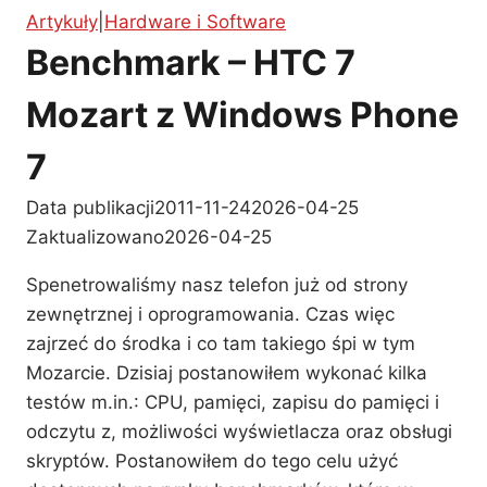
Artykuły
|
Hardware i Software
人は見かけによらぬもの
Nagrody dla anime, anime po polsku w TV, VOD,
Benchmark – HTC 7
na VCD, DVD, BD, VHS, manga po polsku...
Encyklopedia Gry
Mozart z Windows Phone
03
"GunBound"
7
07
Encyklopedia gry
Data publikacji
2011-11-24
2026-04-25
/
Zaktualizowano
2026-04-25
06
人は見かけによらぬもの
Spenetrowaliśmy nasz telefon już od strony
07
Lista Pełnych
zewnętrznej i oprogramowania. Czas więc
/
zajrzeć do środka i co tam takiego śpi w tym
Wersji Gier
Mozarcie. Dzisiaj postanowiłem wykonać kilka
人は見かけによらぬもの
testów m.in.: CPU, pamięci, zapisu do pamięci i
04
odczytu z, możliwości wyświetlacza oraz obsługi
Usunięte Sklepy
skryptów. Postanowiłem do tego celu użyć
07