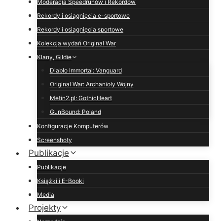
Moderacja Speedrunów i Rekordów
Rekordy i osiągnięcia e-sportowe
Rekordy i osiągnięcia sportowe
Kolekcja wydań Original War
Klany, Gildie
Diablo Immortal: Vanguard
Original War: Archanioły Wojny
Metin2.pl: GothicHeart
GunBound: Poland
Konfiguracje Komputerów
Screenshoty
Publikacje
Publikacje
Książki i E-Booki
Media
Projekty