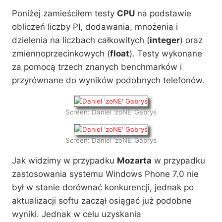
Poniżej zamieściłem testy
CPU
na podstawie
Encyklopedia Gry
obliczeń liczby PI, dodawania, mnożenia i
"GunBound"
dzielenia na liczbach całkowitych (
integer
) oraz
zmiennoprzecinkowych (
float
). Testy wykonane
Encyklopedia gry
za pomocą trzech znanych benchmarków i
przyrównane do wyników podobnych telefonów.
06
07
Screen: Daniel 'zoNE’ Gabryś
/
Screen: Daniel 'zoNE’ Gabryś
人は見かけによらぬもの
Jak widzimy w przypadku
Mozarta
w przypadku
zastosowania systemu Windows Phone 7.0 nie
Usunięte Sklepy
był w stanie dorównać konkurencji, jednak po
I Usługi
aktualizacji softu zaczął osiągać już podobne
wyniki. Jednak w celu uzyskania