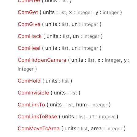
ComFree
(
units :
)
list
ComGet
(
units :
, x :
, y :
)
list
integer
integer
ComGive
(
units :
, un :
)
list
integer
ComHack
(
units :
, un :
)
list
integer
ComHeal
(
units :
, un :
)
list
integer
ComHiddenCamera
(
units :
, x :
, y :
list
integer
)
integer
ComHold
(
units :
)
list
ComInvisible
(
units :
)
list
ComLinkTo
(
units :
, hum :
)
list
integer
ComLinkToBase
(
units :
, un :
)
list
integer
ComMoveToArea
(
units :
, area :
)
list
integer