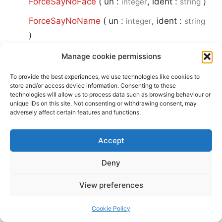
ForceSayNoFace
(
un :
, ident :
)
integer
string
ForceSayNoName
(
un :
, ident :
integer
string
)
Manage cookie permissions
^ Top
To provide the best experiences, we use technologies like cookies to
store and/or access device information. Consenting to these
technologies will allow us to process data such as browsing behaviour or
G
unique IDs on this site. Not consenting or withdrawing consent, may
adversely affect certain features and functions.
GetActResearch
(
un :
)
integer
Accept
GetAlliedVictory
(
side :
)
integer
GetAttitude
(
fromside :
, toside :
integer
Deny
)
integer
View preferences
GetAttr
(
units :
, attr :
)
list
integer
Cookie Policy
GetBase
(
un :
)
integer