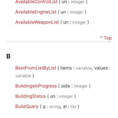
AvailableControlList
(
un :
)
integer
AvailableEngineList
(
un :
)
integer
AvailableWeaponList
(
un :
)
integer
^ Top
B
BestFromListByList
(
items :
, values :
variable
)
variable
BuildingsInProgress
(
side :
)
integer
BuildingStatus
(
un :
)
integer
BuildQuery
(
q :
, al :
)
string
list