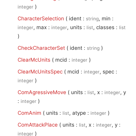
)
integer
CharacterSelection
(
ident :
, min :
string
, max :
, units :
, classes :
integer
integer
list
list
)
CheckCharacterSet
(
ident :
)
string
ClearMcUnits
(
mcid :
)
integer
ClearMcUnitsSpec
(
mcid :
, spec :
integer
)
integer
ComAgressiveMove
(
units :
, x :
, y
list
integer
:
)
integer
ComAnim
(
units :
, atype :
)
list
integer
ComAttackPlace
(
units :
, x :
, y :
list
integer
)
integer