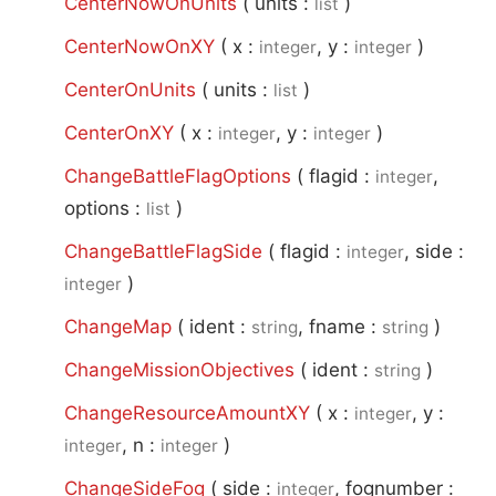
CenterNowOnUnits
(
units :
)
list
CenterNowOnXY
(
x :
, y :
)
integer
integer
CenterOnUnits
(
units :
)
list
CenterOnXY
(
x :
, y :
)
integer
integer
ChangeBattleFlagOptions
(
flagid :
,
integer
options :
)
list
ChangeBattleFlagSide
(
flagid :
, side :
integer
)
integer
ChangeMap
(
ident :
, fname :
)
string
string
ChangeMissionObjectives
(
ident :
)
string
ChangeResourceAmountXY
(
x :
, y :
integer
, n :
)
integer
integer
ChangeSideFog
(
side :
, fognumber :
integer