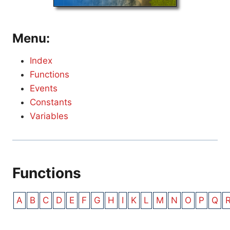
Menu:
Index
Functions
Events
Constants
Variables
Functions
A
B
C
D
E
F
G
H
I
K
L
M
N
O
P
Q