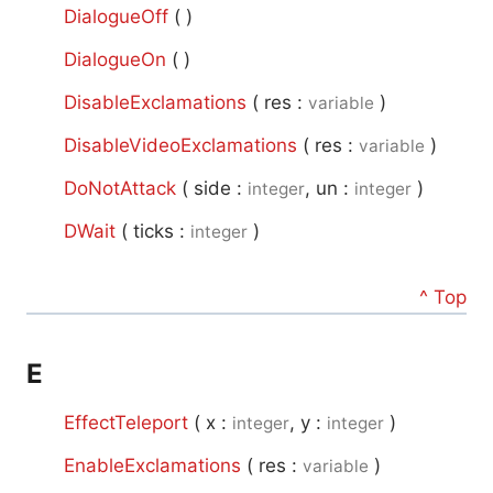
DialogueOff
(
)
DialogueOn
(
)
DisableExclamations
(
res :
)
variable
DisableVideoExclamations
(
res :
)
variable
DoNotAttack
(
side :
, un :
)
integer
integer
DWait
(
ticks :
)
integer
^ Top
E
EffectTeleport
(
x :
, y :
)
integer
integer
EnableExclamations
(
res :
)
variable