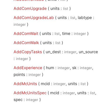
AddComUpgrade
(
units :
)
list
AddComUpgradeLab
(
units :
, labtype :
list
)
integer
AddComWait
(
units :
, time :
)
list
integer
AddComWalk
(
units :
)
list
AddCopyTasks
(
un_dest :
, un_source
integer
:
)
integer
AddExperience
(
hum :
, sk :
,
integer
integer
points :
)
integer
AddMcUnits
(
mcid :
, units :
)
integer
list
AddMcUnitsSpec
(
mcid :
, units :
,
integer
list
spec :
)
integer