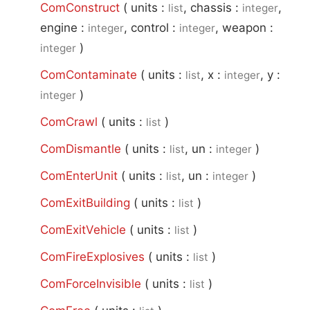
ComConstruct
(
units :
, chassis :
,
list
integer
engine :
, control :
, weapon :
integer
integer
)
integer
ComContaminate
(
units :
, x :
, y :
list
integer
)
integer
ComCrawl
(
units :
)
list
ComDismantle
(
units :
, un :
)
list
integer
ComEnterUnit
(
units :
, un :
)
list
integer
ComExitBuilding
(
units :
)
list
ComExitVehicle
(
units :
)
list
ComFireExplosives
(
units :
)
list
ComForceInvisible
(
units :
)
list