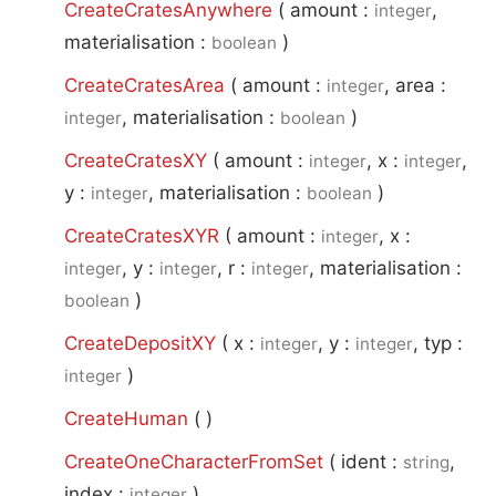
CreateCratesAnywhere
(
amount :
,
integer
materialisation :
)
boolean
CreateCratesArea
(
amount :
, area :
integer
, materialisation :
)
integer
boolean
CreateCratesXY
(
amount :
, x :
,
integer
integer
y :
, materialisation :
)
integer
boolean
CreateCratesXYR
(
amount :
, x :
integer
, y :
, r :
, materialisation :
integer
integer
integer
)
boolean
CreateDepositXY
(
x :
, y :
, typ :
integer
integer
)
integer
CreateHuman
(
)
CreateOneCharacterFromSet
(
ident :
,
string
index :
)
integer