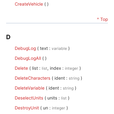
CreateVehicle
(
)
^ Top
D
DebugLog
(
text :
)
variable
DebugLogAll
(
)
Delete
(
list :
, index :
)
list
integer
DeleteCharacters
(
ident :
)
string
DeleteVariable
(
ident :
)
string
DeselectUnits
(
units :
)
list
DestroyUnit
(
un :
)
integer