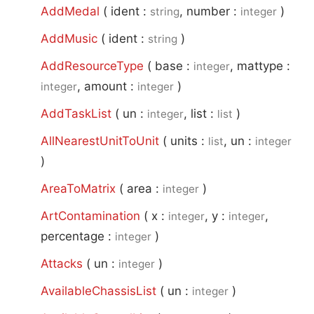
AddMedal
(
ident :
, number :
)
string
integer
AddMusic
(
ident :
)
string
AddResourceType
(
base :
, mattype :
integer
, amount :
)
integer
integer
AddTaskList
(
un :
, list :
)
integer
list
AllNearestUnitToUnit
(
units :
, un :
list
integer
)
AreaToMatrix
(
area :
)
integer
ArtContamination
(
x :
, y :
,
integer
integer
percentage :
)
integer
Attacks
(
un :
)
integer
AvailableChassisList
(
un :
)
integer