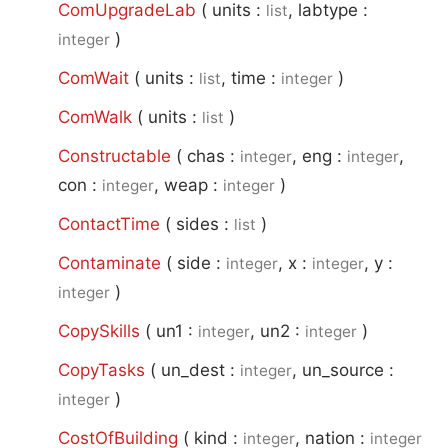
ComUpgradeLab
(
units :
, labtype :
list
)
integer
ComWait
(
units :
, time :
)
list
integer
ComWalk
(
units :
)
list
Constructable
(
chas :
, eng :
,
integer
integer
con :
, weap :
)
integer
integer
ContactTime
(
sides :
)
list
Contaminate
(
side :
, x :
, y :
integer
integer
)
integer
CopySkills
(
un1 :
, un2 :
)
integer
integer
CopyTasks
(
un_dest :
, un_source :
integer
)
integer
CostOfBuilding
(
kind :
, nation :
integer
integer