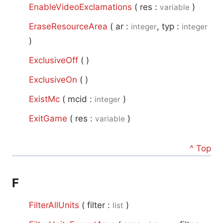
EnableVideoExclamations
(
res :
)
variable
EraseResourceArea
(
ar :
, typ :
integer
integer
)
ExclusiveOff
(
)
ExclusiveOn
(
)
ExistMc
(
mcid :
)
integer
ExitGame
(
res :
)
variable
^ Top
F
FilterAllUnits
(
filter :
)
list