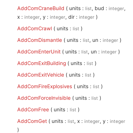
AddComCraneBuild
(
units :
, bud :
,
list
integer
x :
, y :
, dir :
)
integer
integer
integer
AddComCrawl
(
units :
)
list
AddComDismantle
(
units :
, un :
)
list
integer
AddComEnterUnit
(
units :
, un :
)
list
integer
AddComExitBuilding
(
units :
)
list
AddComExitVehicle
(
units :
)
list
AddComFireExplosives
(
units :
)
list
AddComForceInvisible
(
units :
)
list
AddComFree
(
units :
)
list
AddComGet
(
units :
, x :
, y :
list
integer
integer
)