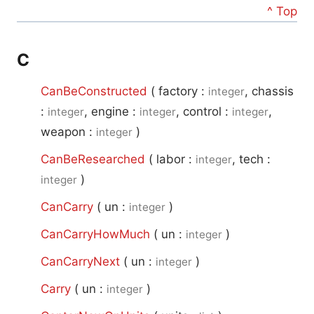
^ Top
C
CanBeConstructed
(
factory :
, chassis
integer
:
, engine :
, control :
,
integer
integer
integer
weapon :
)
integer
CanBeResearched
(
labor :
, tech :
integer
)
integer
CanCarry
(
un :
)
integer
CanCarryHowMuch
(
un :
)
integer
CanCarryNext
(
un :
)
integer
Carry
(
un :
)
integer