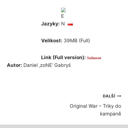
Jazyky:
Velikost:
39MB (Full)
Link (Full version):
Stáhnout
Autor:
Daniel ‚zoNE‘ Gabryś
Navigace
DALŠÍ
Original War – Triky do
pro
kampaně
příspěvek