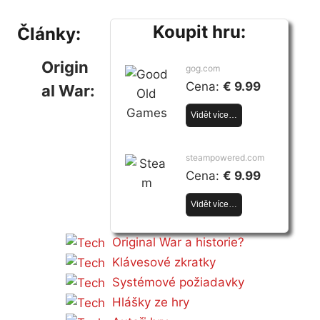
Koupit hru:
Články:
Origin
gog.com
Cena:
€ 9.99
al War:
Vidět více…
steampowered.com
Cena:
€ 9.99
Vidět více…
Original War a historie?
Klávesové zkratky
Systémové požiadavky
Hlášky ze hry