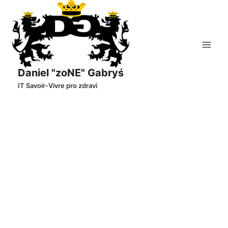
Přeskočit
na
obsah
Daniel "zoNE" Gabryś
IT Savoir-Vivre pro zdraví