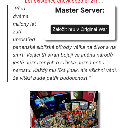
Let existence encyklopedie:
21
!
ⓘ
„Před
Master Server:
dvěma
miliony let
Založit hru v Original War
zuří
uprostřed
panenské sibiřské přírody válka na život a na
smrt. Vojáci tří stran bojují ve jménu národů
ještě nezrozených o ložiska neznámého
nerostu. Každý mu říká jinak, ale všichni vědí,
že vítězi bude patřit budoucnost.“