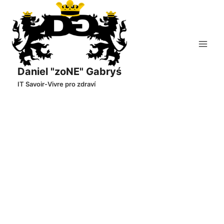
Přeskočit
na
obsah
Daniel "zoNE" Gabryś
IT Savoir-Vivre pro zdraví