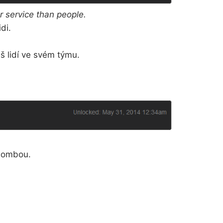
 service than people.
di.
š lidí ve svém týmu.
 bombou.