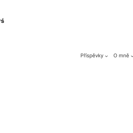
yś
Příspěvky
O mně