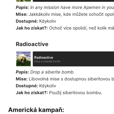
Popis:
In any mission have more Apemen in your
Mise:
Jakkákoliv mise, kde můžete ochočit opoli
Dostupné:
Kdykoliv
Jak ho získat?:
Ochoč více opolidí, než kolik má
Radioactive
Popis:
Drop a siberite bomb.
Mise:
Libovolná mise s dostupnou siberitovou
Dostupné:
Kdykoliv
Jak ho získat?:
Použij siberitovou bombu.
Americká kampaň: