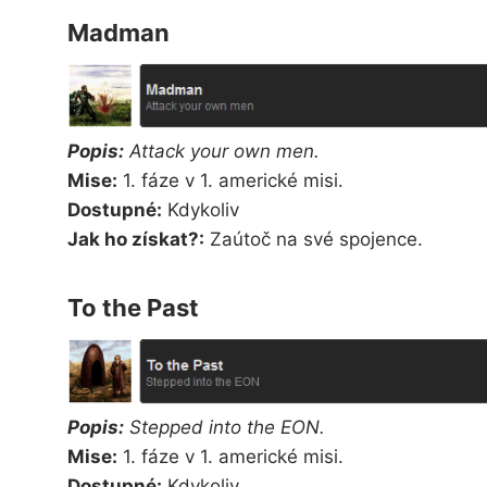
Madman
Popis:
Attack your own men.
Mise:
1. fáze v 1. americké misi.
Dostupné:
Kdykoliv
Jak ho získat?:
Zaútoč na své spojence.
To the Past
Popis:
Stepped into the EON.
Mise:
1. fáze v 1. americké misi.
Dostupné:
Kdykoliv