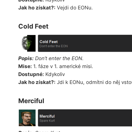
Jak ho získat?:
Vejdi do EONu.
Cold Feet
Popis:
Don’t enter the EON.
Mise:
1. fáze v 1. americké misi.
Dostupné:
Kdykoliv
Jak ho získat?:
Jdi k EONu, odmítni do něj vstou
Merciful