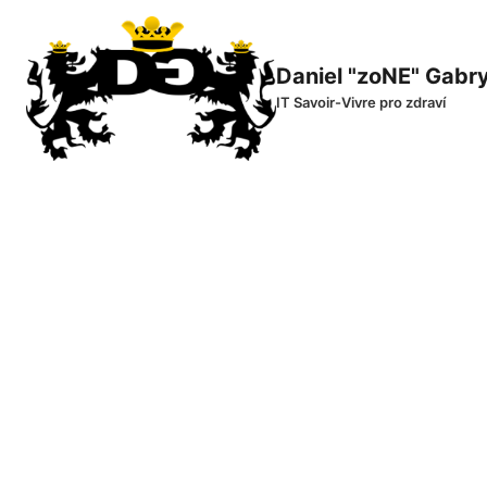
Přeskočit
na
obsah
Daniel "zoNE" Gabr
IT Savoir-Vivre pro zdraví