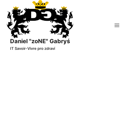
Přeskočit
na
obsah
Daniel "zoNE" Gabryś
IT Savoir-Vivre pro zdraví