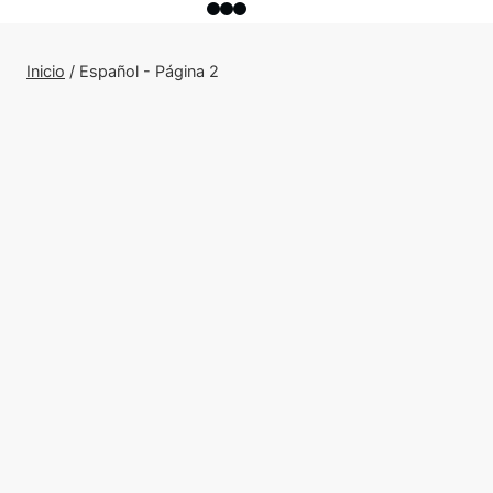
Inicio
/
Español
- Página 2
ARTÍCULOS
JUEGOS
ORIGINAL WAR
Original War – Artefactos