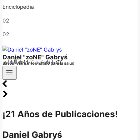
Enciclopedia
02
02
/
Daniel "zoNE" Gabryś
人は見かけによらぬもの
Savoir-Vivre informático para la salud
¡21 Años de Publicaciones!
Daniel Gabryś