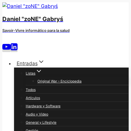
Saltar
al
Daniel "zoNE" Gabryś
contenido
Savoir-Vivre informático para la salud
Entradas
Listas
Original War – Enciclopedia
Todos
Artículos
Hardware y Software
Audio y Vídeo
General y Lifestyle
Gestión