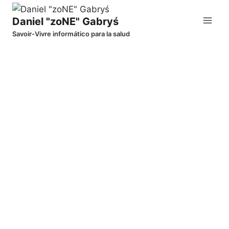
Saltar
al
Daniel "zoNE" Gabryś
contenido
Savoir-Vivre informático para la salud