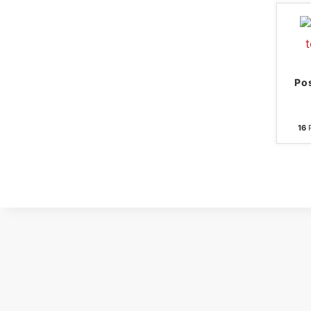
Po
16
P