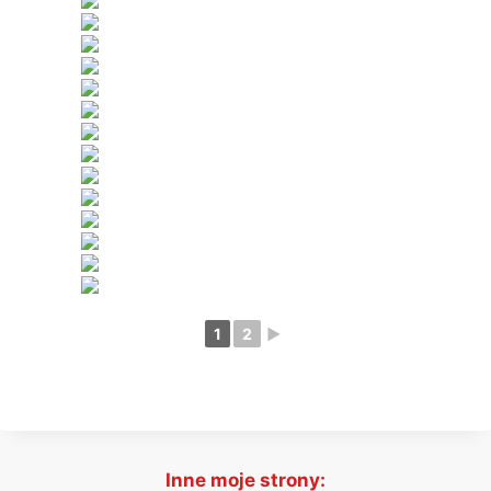
1
2
►
Inne moje strony: