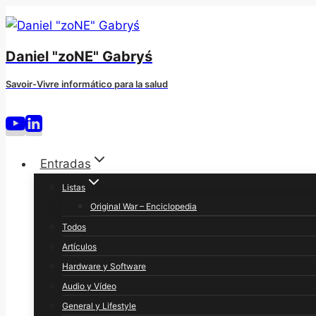
Saltar
al
contenido
Daniel "zoNE" Gabryś
Savoir-Vivre informático para la salud
Entradas
Listas
Original War – Enciclopedia
Todos
Artículos
Hardware y Software
Audio y Vídeo
General y Lifestyle