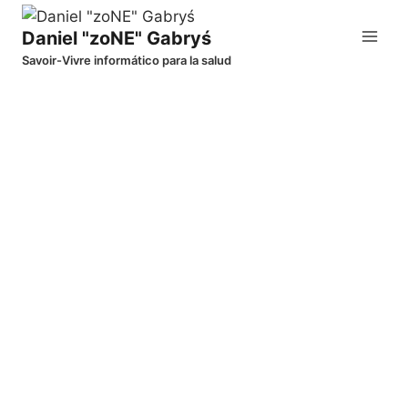
Saltar
al
Daniel "zoNE" Gabryś
contenido
Savoir-Vivre informático para la salud